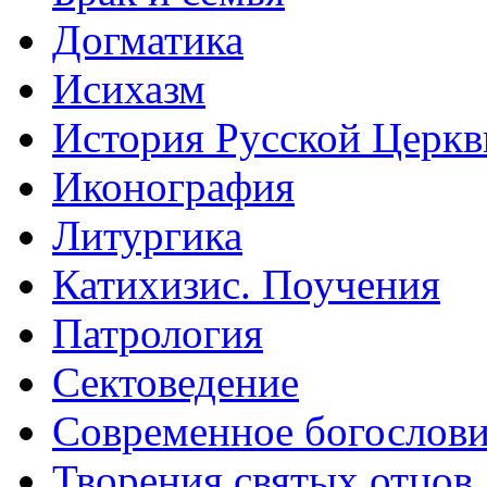
Догматика
Исихазм
История Русской Церкв
Иконография
Литургика
Катихизис. Поучения
Патрология
Сектоведение
Современное богослов
Творения святых отцов