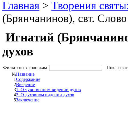
Главная
>
Творения святы
(Брянчанинов), свт. Слов
Игнатий (Брянчанинов
духов
Фильтр по заголовкам
Показыват
№
Название
1
Содержание
2
Введение
3
1. О чувственном видении духов
4
2. О духовном видении духов
5
Заключение