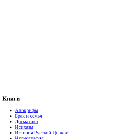
Книги
Апокрифы
Брак и семья
Догматика
Исихазм
История Русской Церкви
Иконография