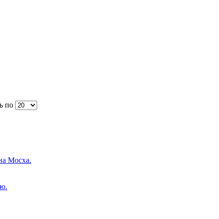
ь по
на Мосха.
ю.