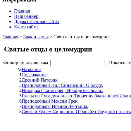
Главная
Наш баннер
Дружественные сайты
Карта сайта
Главная
>
Брак и семья
> Святые отцы о целомудрии
Святые отцы о целомудрии
Фильтр по заголовкам
Показыват
№
Название
1
Содержание
2
Древний Патерик
3
Преподобный Нил Синайский. О блуде.
4
Никодим Святогорец. Невидимая брань.
5
Главы из Луга духовнаго. Творения блаженнаго Иоан
6
Преподобный Максим Грек.
7
Преподобнаго Иоанна Лествица.
8
Святый Ефрем Сирианин. О борьбе с блудной страсть