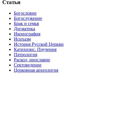
Статьи
Богословие
Богослужение
Брак и семья
Догматика
Иконография
Исихазм
История Русской Церкви
Катихизис. Поучения
Патрология
Раскол, инославие
Сектоведение
Церковная археология