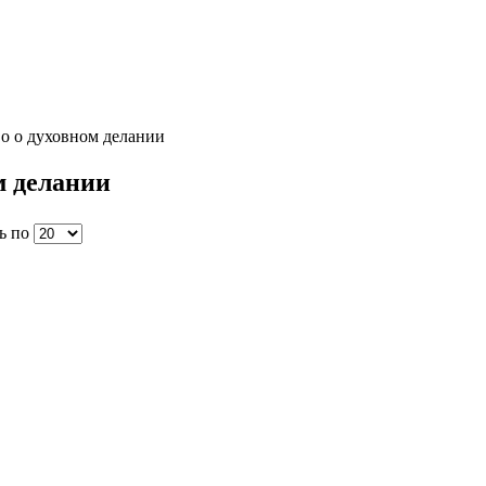
о о духовном делании
м делании
ь по