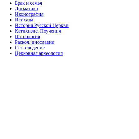
Брак и семья
Догматика
Иконография
Исихазм
История Русской Церкви
Катихизис. Поучения
Патрология
Раскол, инославие
Сектоведение
Церковная археология