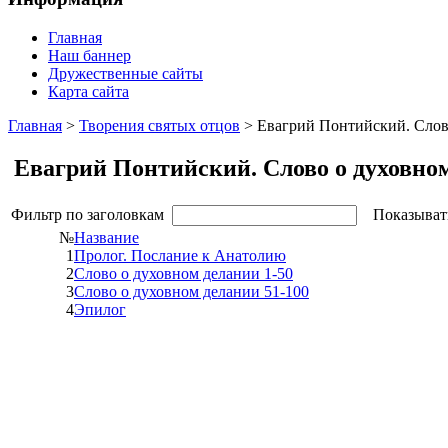
Главная
Наш баннер
Дружественные сайты
Карта сайта
Главная
>
Творения святых отцов
> Евагрий Понтийский. Слов
Евагрий Понтийский. Слово о духовно
Фильтр по заголовкам
Показыват
№
Название
1
Пролог. Послание к Анатолию
2
Слово о духовном делании 1-50
3
Слово о духовном делании 51-100
4
Эпилог