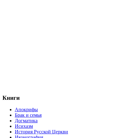
Книги
Апокрифы
Брак и семья
Догматика
Исихазм
История Русской Церкви
Иконография