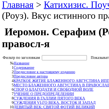
Главная
>
Катихизис. Поу
(Роуз). Вкус истинного пр
Иеромон. Серафим (Ро
правосл-я
Фильтр по заголовкам
Показыват
№
Название
1
Содержание
2
Предисловие к настоящему изданию
3
Предисловие автора
4
КРАТКОЕ ЖИТИЕ БЛАЖЕННОГО АВГУСТИНА ИППОНС
5
МЕСТО БЛАЖЕННОГО АВГУСТИНА В ПРАВОСЛА
6
СПОР О БЛАГОДАТИ И СВОБОДНОЙ ВОЛЕ
7
УЧЕНИЕ О ПРЕДОПРЕДЕЛЕНИИ
8
СУЖДЕНИЯ В ГАЛЛИИ ПЯТОГО ВЕКА
9
СУЖДЕНИЯ VI-ГО ВЕКА. ВОСТОК И ЗАПАД
10
ДЕВЯТЫЙ ВЕК: СВЯТОЙ ФОТИЙ ВЕЛИКИЙ