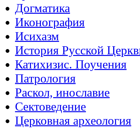
Догматика
Иконография
Исихазм
История Русской Церкв
Катихизис. Поучения
Патрология
Раскол, инославие
Сектоведение
Церковная археология