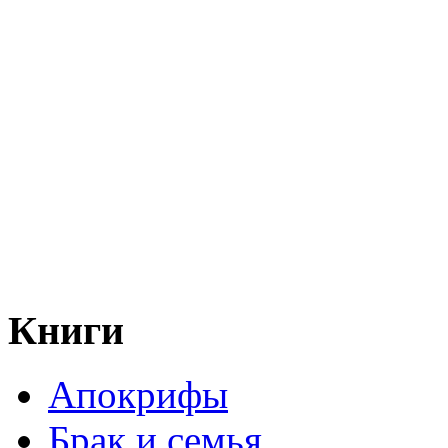
Книги
Апокрифы
Брак и семья