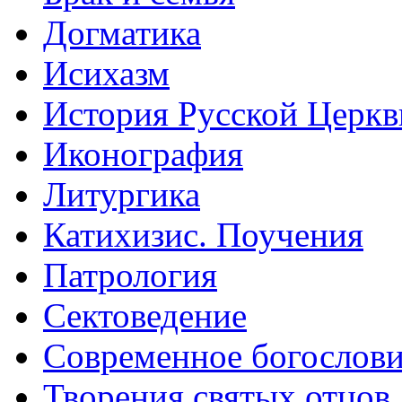
Догматика
Исихазм
История Русской Церкв
Иконография
Литургика
Катихизис. Поучения
Патрология
Сектоведение
Современное богослов
Творения святых отцов