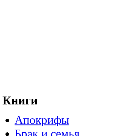
Книги
Апокрифы
Брак и семья