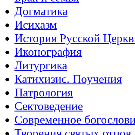
Догматика
Исихазм
История Русской Церкв
Иконография
Литургика
Катихизис. Поучения
Патрология
Сектоведение
Современное богослов
Творения святых отцов