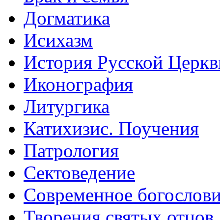
Догматика
Исихазм
История Русской Церкв
Иконография
Литургика
Катихизис. Поучения
Патрология
Сектоведение
Современное богослов
Творения святых отцов