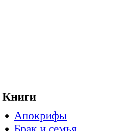
Книги
Апокрифы
Брак и семья