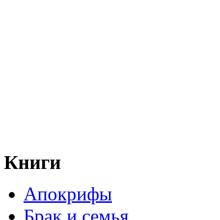
Книги
Апокрифы
Брак и семья