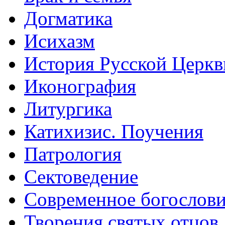
Догматика
Исихазм
История Русской Церкв
Иконография
Литургика
Катихизис. Поучения
Патрология
Сектоведение
Современное богослов
Творения святых отцов