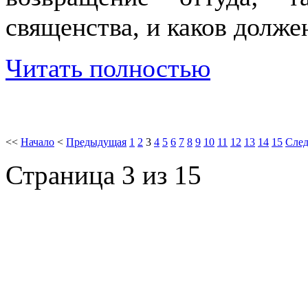
священства, и каков долже
Читать полностью
<<
Начало
<
Предыдущая
1
2
3
4
5
6
7
8
9
10
11
12
13
14
15
Сле
Страница 3 из 15