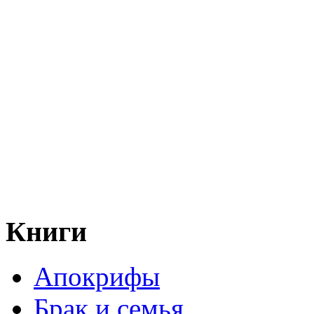
Книги
Апокрифы
Брак и семья