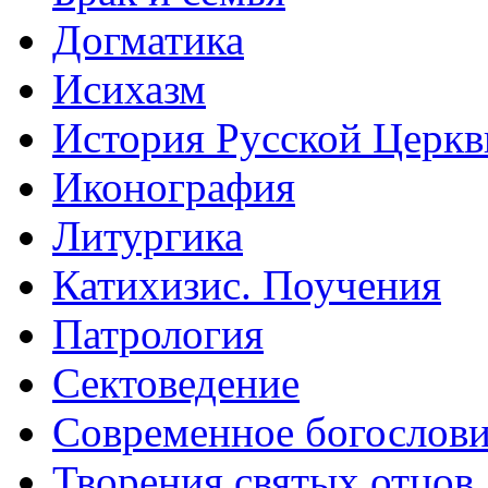
Догматика
Исихазм
История Русской Церкв
Иконография
Литургика
Катихизис. Поучения
Патрология
Сектоведение
Современное богослов
Творения святых отцов