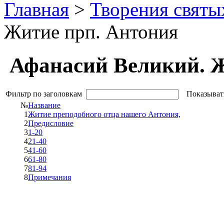
Главная
>
Творения святы
Житие прп. Антония
Афанасий Великий. 
Фильтр по заголовкам
Показыват
№
Название
1
Житие преподобного отца нашего Антония,
2
Предисловие
3
1-20
4
21-40
5
41-60
6
61-80
7
81-94
8
Примечания