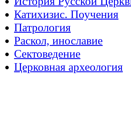
История Русской Церкв
Катихизис. Поучения
Патрология
Раскол, инославие
Сектоведение
Церковная археология