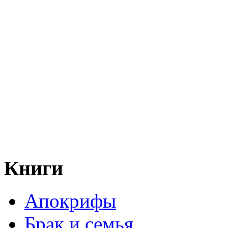
Книги
Апокрифы
Брак и семья