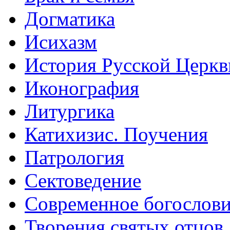
Догматика
Исихазм
История Русской Церкв
Иконография
Литургика
Катихизис. Поучения
Патрология
Сектоведение
Современное богослов
Творения святых отцов