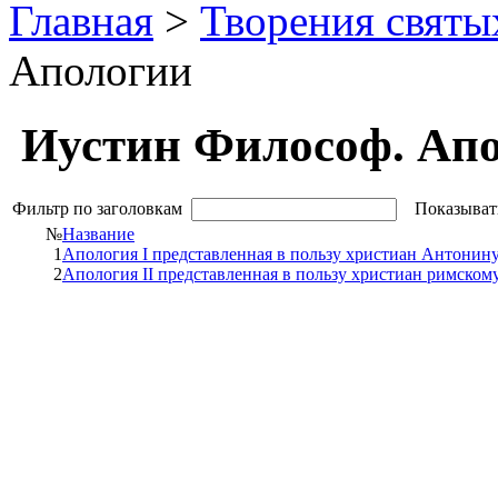
Главная
>
Творения святы
Апологии
Иустин Философ. Ап
Фильтр по заголовкам
Показыват
№
Название
1
Апология I представленная в пользу христиан Антонин
2
Апология II представленная в пользу христиан римском