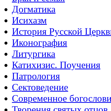
Догматика
Исихазм
История Русской Церкв
Иконография
Литургика
Катихизис. Поучения
Патрология
Сектоведение
Современное богослов
Творения святых отцов