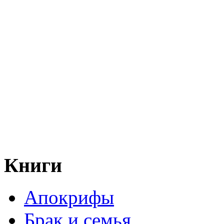
Книги
Апокрифы
Брак и семья