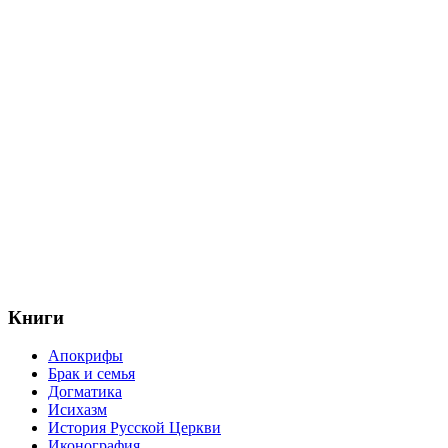
Книги
Апокрифы
Брак и семья
Догматика
Исихазм
История Русской Церкви
Иконография