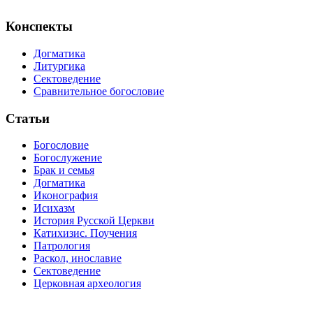
Конспекты
Догматика
Литургика
Сектоведение
Сравнительное богословие
Статьи
Богословие
Богослужение
Брак и семья
Догматика
Иконография
Исихазм
История Русской Церкви
Катихизис. Поучения
Патрология
Раскол, инославие
Сектоведение
Церковная археология