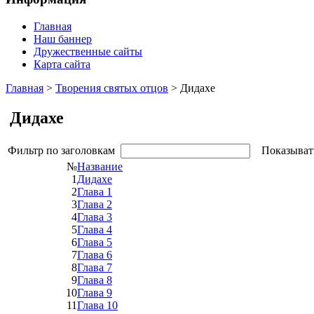
Главная
Наш баннер
Дружественные сайты
Карта сайта
Главная
>
Творения святых отцов
> Дидахе
Дидахе
Фильтр по заголовкам
Показыват
№
Название
1
Дидахе
2
Глава 1
3
Глава 2
4
Глава 3
5
Глава 4
6
Глава 5
7
Глава 6
8
Глава 7
9
Глава 8
10
Глава 9
11
Глава 10