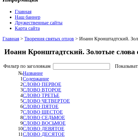
Главная
Наш баннер
Дружественные сайты
Карта сайта
Главная
>
Творения святых отцов
> Иоанн Кронштадтский. Золо
Иоанн Кронштадтский. Золотые слова 
Фильтр по заголовкам
Показыват
№
Название
1
Содержание
2
СЛОВО ПЕРВОЕ
3
СЛОВО ВТОРОЕ
4
СЛОВО ТРЕТЬЕ
5
СЛОВО ЧЕТВЕРТОЕ
6
СЛОВО ПЯТОЕ
7
СЛОВО ШЕСТОЕ
8
СЛОВО СЕДЬМОЕ
9
СЛОВО ВОСЬМОЕ
10
СЛОВО ДЕВЯТОЕ
11
СЛОВО ДЕСЯТОЕ