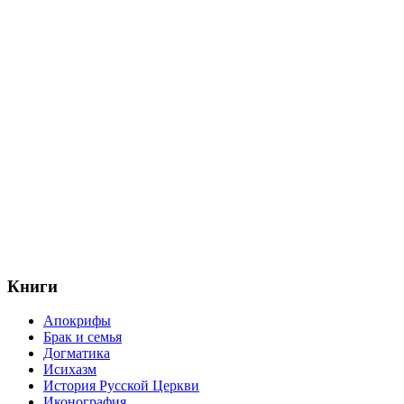
Книги
Апокрифы
Брак и семья
Догматика
Исихазм
История Русской Церкви
Иконография