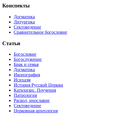
Конспекты
Догматика
Литургика
Сектоведение
Сравнительное богословие
Статьи
Богословие
Богослужение
Брак и семья
Догматика
Иконография
Исихазм
История Русской Церкви
Катихизис. Поучения
Патрология
Раскол, инославие
Сектоведение
Церковная археология