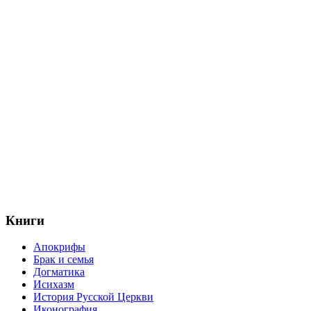
Книги
Апокрифы
Брак и семья
Догматика
Исихазм
История Русской Церкви
Иконография