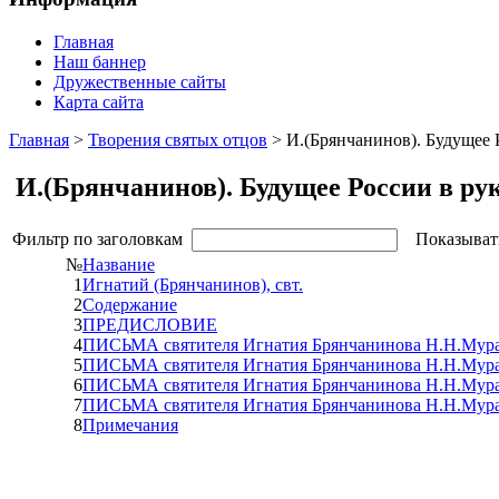
Главная
Наш баннер
Дружественные сайты
Карта сайта
Главная
>
Творения святых отцов
> И.(Брянчанинов). Будущее 
И.(Брянчанинов). Будущее России в ру
Фильтр по заголовкам
Показыват
№
Название
1
Игнатий (Брянчанинов), свт.
2
Содержание
3
ПРЕДИСЛОВИЕ
4
ПИСЬМА cвятителя Игнатия Брянчанинова Н.Н.Мура
5
ПИСЬМА cвятителя Игнатия Брянчанинова Н.Н.Мурав
6
ПИСЬМА cвятителя Игнатия Брянчанинова Н.Н.Мура
7
ПИСЬМА cвятителя Игнатия Брянчанинова Н.Н.Мура
8
Примечания