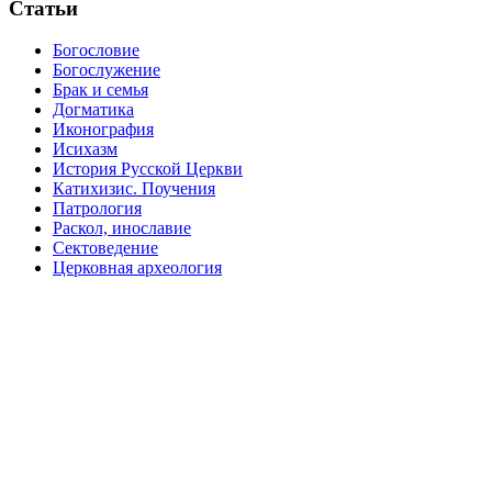
Статьи
Богословие
Богослужение
Брак и семья
Догматика
Иконография
Исихазм
История Русской Церкви
Катихизис. Поучения
Патрология
Раскол, инославие
Сектоведение
Церковная археология