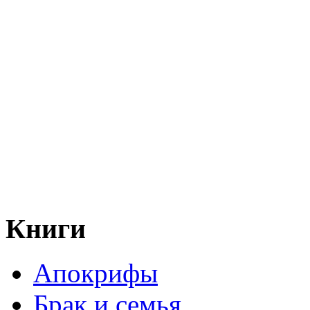
Книги
Апокрифы
Брак и семья