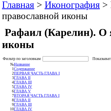
Главная
>
Иконография
> 
православной иконы
Рафаил (Карелин). О
иконы
Фильтр по заголовкам
Показыват
№
Название
1
Содержание
2
ПЕРВАЯ ЧАСТЬ ГЛАВА I
3
ГЛАВА II
4
ГЛАВА III
5
ГЛАВА IV
6
ГЛАВА V
7
ВТОРАЯ ЧАСТЬ ГЛАВА I
8
ГЛАВА II
9
ГЛАВА III
10
ГЛАВА IV