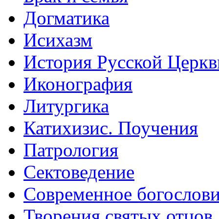
Догматика
Исихазм
История Русской Церкв
Иконография
Литургика
Катихизис. Поучения
Патрология
Сектоведение
Современное богослов
Творения святых отцов