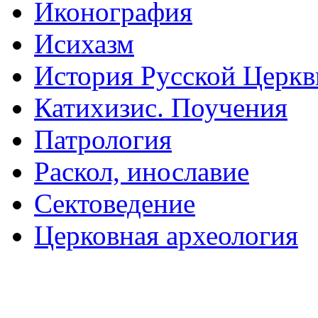
Иконография
Исихазм
История Русской Церкв
Катихизис. Поучения
Патрология
Раскол, инославие
Сектоведение
Церковная археология