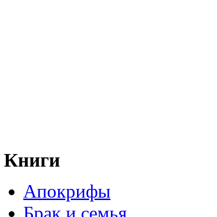
Книги
Апокрифы
Брак и семья