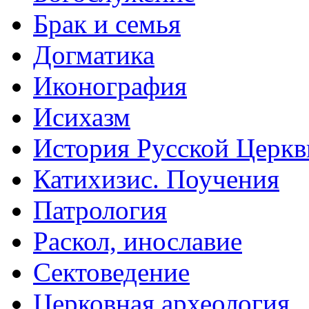
Брак и семья
Догматика
Иконография
Исихазм
История Русской Церкв
Катихизис. Поучения
Патрология
Раскол, инославие
Сектоведение
Церковная археология