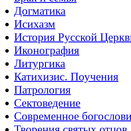
Догматика
Исихазм
История Русской Церкв
Иконография
Литургика
Катихизис. Поучения
Патрология
Сектоведение
Современное богослов
Творения святых отцов