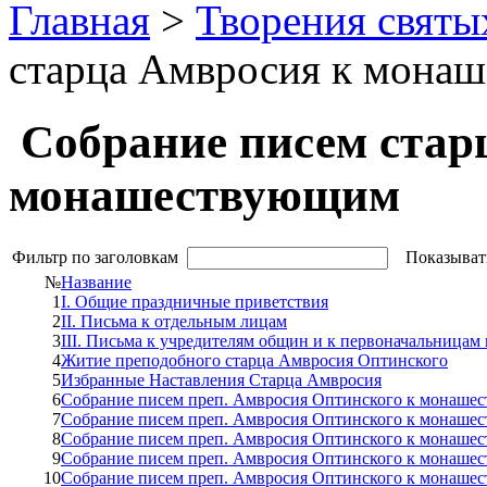
Главная
>
Творения святы
старца Амвросия к мона
Собрание писем стар
монашествующим
Фильтр по заголовкам
Показыват
№
Название
1
I. Общие праздничные приветствия
2
II. Письма к отдельным лицам
3
III. Письма к учредителям общин и к первоначальницам
4
Житие преподобного старца Амвросия Оптинского
5
Избранные Наставления Старца Амвросия
6
Собрание писем преп. Амвросия Оптинского к монашес
7
Собрание писем преп. Амвросия Оптинского к монашес
8
Собрание писем преп. Амвросия Оптинского к монашес
9
Собрание писем преп. Амвросия Оптинского к монашес
10
Собрание писем преп. Амвросия Оптинского к монашес