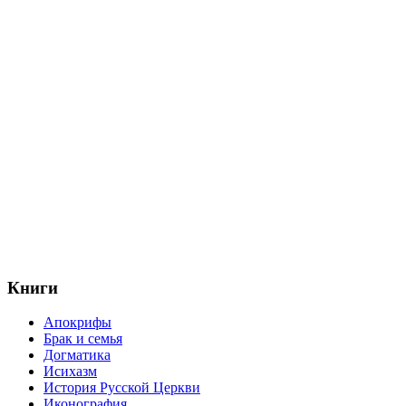
Книги
Апокрифы
Брак и семья
Догматика
Исихазм
История Русской Церкви
Иконография