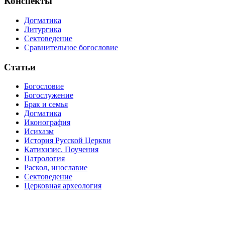
Конспекты
Догматика
Литургика
Сектоведение
Сравнительное богословие
Статьи
Богословие
Богослужение
Брак и семья
Догматика
Иконография
Исихазм
История Русской Церкви
Катихизис. Поучения
Патрология
Раскол, инославие
Сектоведение
Церковная археология