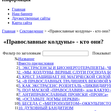
Главная
Наш баннер
Дружественные сайты
Карта сайта
Главная
>
Сектоведение
> «Православные колдуны» - кто они?
«Православные колдуны» - кто они?
Фильтр по заголовкам
Показыват
№
Название
1
Вместо предисловия
2
1. ЭКСТРАСЕНСЫ И БИОЭНЕРГОТЕРАПЕВТЫ– 
3
2. «МЫ, КОЛДУНЫ, ВЕРНЫЕ СЛУГИ ГОСПОДА БОГ
4
3. КРЕСТ ЗАЩИЩАЕТ НЕ МАГИЧЕСКОЙ СИЛОЙ
5
4. «В ПРАВОСЛАВНЫХ ТРАДИЦИЯХ ВЕКОВОЙ 
6
5. КАК ЭКСТРАСЕНС РОЗЕНТАЛЬ «ЛИКВИДИРУЕ
7
6. ПОД МАСКОЙ «ПРАВОСЛАВИЯ», или КАКУЮ
8
7. АНТИПРАВОСЛАВНЫЕ ПРОИСКИ «ПРОИСа»
9
8. «ОСТАВЬТЕ ДОГМЫ ЦЕРКВИ»
10
9. БЕСЕДА С «МИТРОПОЛИТОМ»-ОККУЛЬТИСТО
11
10. ДУХОВНЫЙ БАНДИТИЗМ