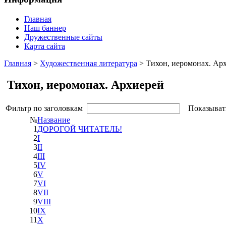
Главная
Наш баннер
Дружественные сайты
Карта сайта
Главная
>
Художественная литература
> Тихон, иеромонах. Ар
Тихон, иеромонах. Архиерей
Фильтр по заголовкам
Показыват
№
Название
1
ДОРОГОЙ ЧИТАТЕЛЬ!
2
I
3
II
4
III
5
IV
6
V
7
VI
8
VII
9
VIII
10
IX
11
X