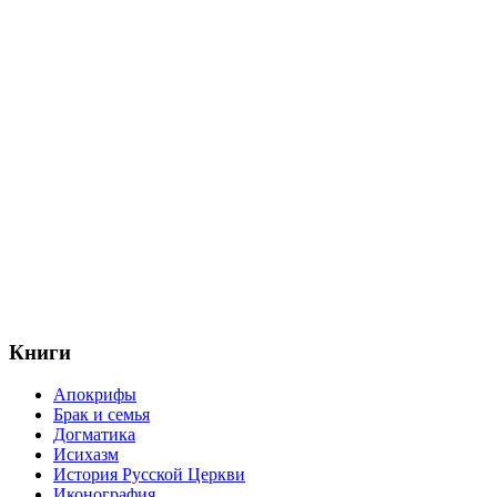
Книги
Апокрифы
Брак и семья
Догматика
Исихазм
История Русской Церкви
Иконография