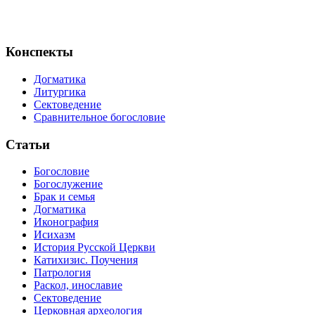
Конспекты
Догматика
Литургика
Сектоведение
Сравнительное богословие
Статьи
Богословие
Богослужение
Брак и семья
Догматика
Иконография
Исихазм
История Русской Церкви
Катихизис. Поучения
Патрология
Раскол, инославие
Сектоведение
Церковная археология