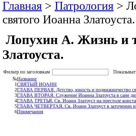
Главная
>
Патрология
> Л
святого Иоанна Златоуста.
Лопухин А. Жизнь и 
Златоуста.
Фильтр по заголовкам
Показыват
№
Название
1
СВЯТЫЙ ИОАНН
2
ГЛАВА ПЕРВАЯ. Детство, юность и подвижничество св.
3
ГЛАВА ВТОРАЯ. Служение Иоанна Златоуста в сане диако
4
ГЛАВА ТРЕТЬЯ. Св. Иоанн Златоуст на престоле констан
5
ГЛАВА ЧЕТВЕРТАЯ. Св. Иоанн Златоуст в заточении и ег
6
Примечания