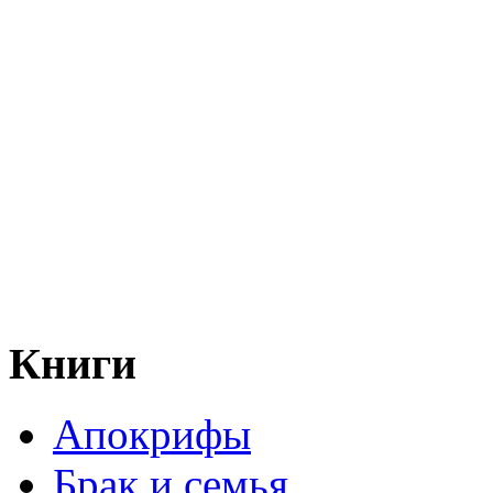
Книги
Апокрифы
Брак и семья