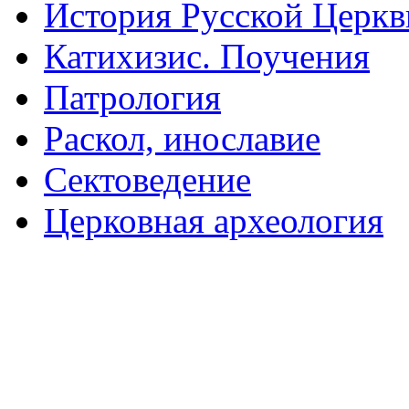
История Русской Церкв
Катихизис. Поучения
Патрология
Раскол, инославие
Сектоведение
Церковная археология