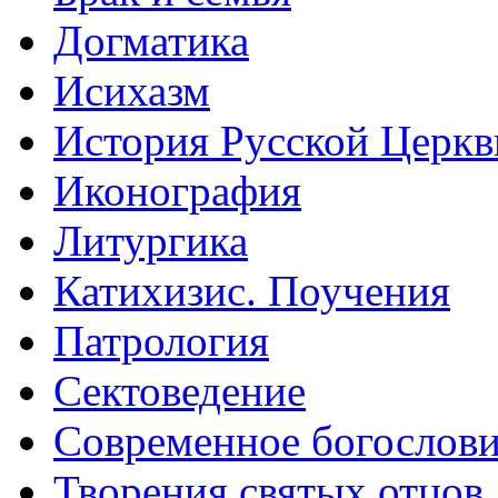
Догматика
Исихазм
История Русской Церкв
Иконография
Литургика
Катихизис. Поучения
Патрология
Сектоведение
Современное богослов
Творения святых отцов