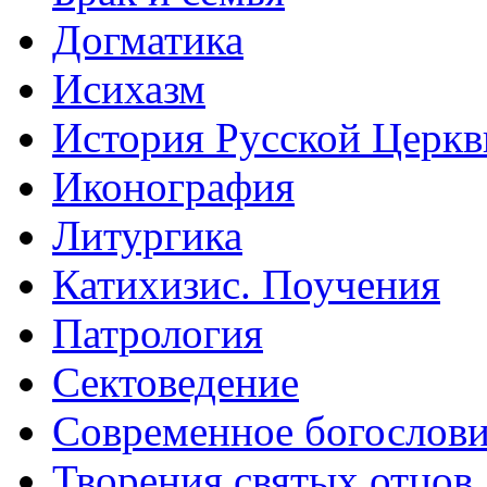
Догматика
Исихазм
История Русской Церкв
Иконография
Литургика
Катихизис. Поучения
Патрология
Сектоведение
Современное богослов
Творения святых отцов