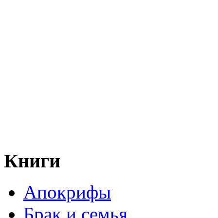
Книги
Апокрифы
Брак и семья