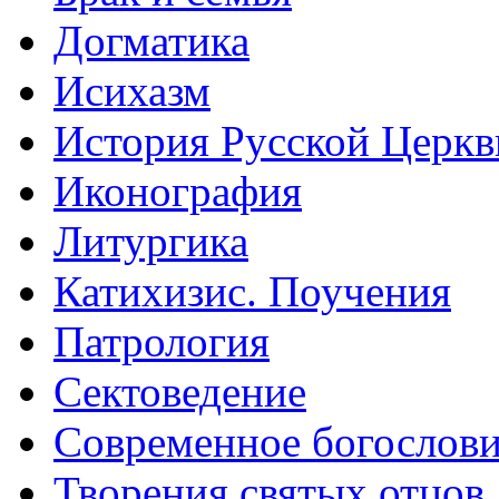
Догматика
Исихазм
История Русской Церкв
Иконография
Литургика
Катихизис. Поучения
Патрология
Сектоведение
Современное богослов
Творения святых отцов