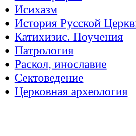
Исихазм
История Русской Церкв
Катихизис. Поучения
Патрология
Раскол, инославие
Сектоведение
Церковная археология