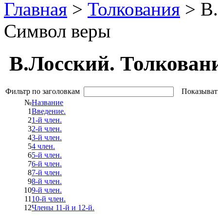
Главная
>
Толкования
> В.
Символ веры
В.Лосский. Толкован
Фильтр по заголовкам
Показыват
№
Название
1
Введение.
2
1-й член.
3
2-й член.
4
3-й член.
5
4 член.
6
5-й член.
7
6-й член.
8
7-й член.
9
8-й член.
10
9-й член.
11
10-й член.
12
Члены 11-й и 12-й.