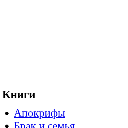
Книги
Апокрифы
Брак и семья