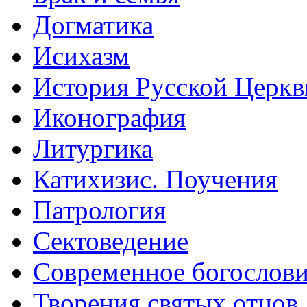
Догматика
Исихазм
История Русской Церкв
Иконография
Литургика
Катихизис. Поучения
Патрология
Сектоведение
Современное богослов
Творения святых отцов