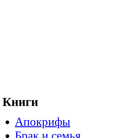
Книги
Апокрифы
Брак и семья