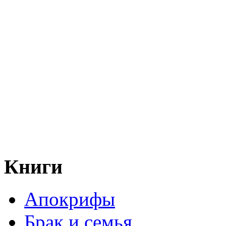
Книги
Апокрифы
Брак и семья