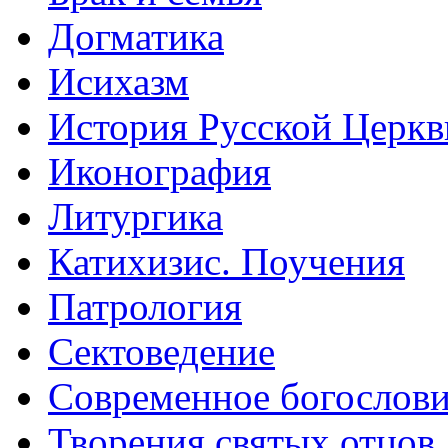
Догматика
Исихазм
История Русской Церкв
Иконография
Литургика
Катихизис. Поучения
Патрология
Сектоведение
Современное богослов
Творения святых отцов