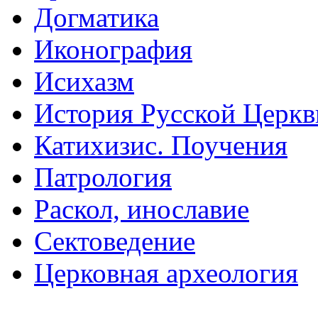
Догматика
Иконография
Исихазм
История Русской Церкв
Катихизис. Поучения
Патрология
Раскол, инославие
Сектоведение
Церковная археология