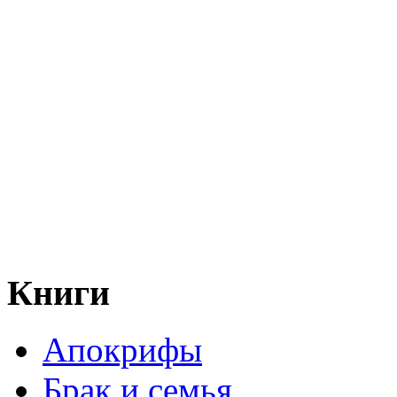
Книги
Апокрифы
Брак и семья