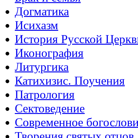
Догматика
Исихазм
История Русской Церкв
Иконография
Литургика
Катихизис. Поучения
Патрология
Сектоведение
Современное богослов
Творения святых отцов