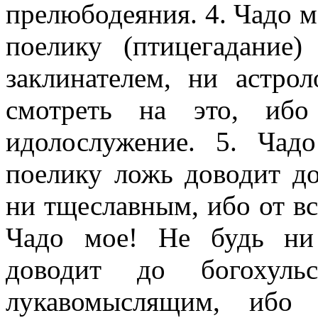
прелюбодеяния. 4. Чадо м
поелику (птицегадание
заклинателем, ни астро
смотреть на это, ибо
идолослужение. 5. Ча
поелику ложь доводит до
ни тщеславным, ибо от вс
Чадо мое! Не будь ни
доводит до богохуль
лукавомыслящим, ибо 