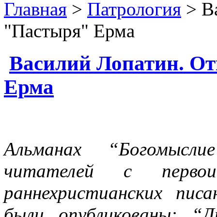
Главная
>
Патрология
> В
"Пастыря" Ерма
Василий Лопатин. О
Ерма
Альманах “Богомысли
читателей с первои
раннехристианских пис
были опубликованы: “Д