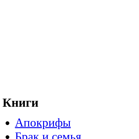
Книги
Апокрифы
Брак и семья