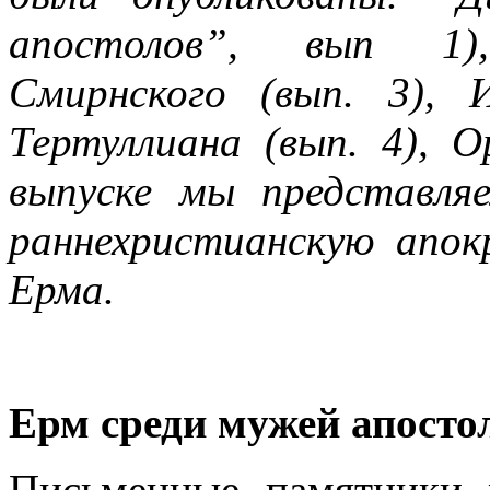
апостолов”, вып 1),
Смирнского (вып. 3), 
Тертуллиана (вып. 4), 
выпуске мы представля
раннехристианскую апо
Ерма.
Ерм среди мужей апосто
Письменные памятники 