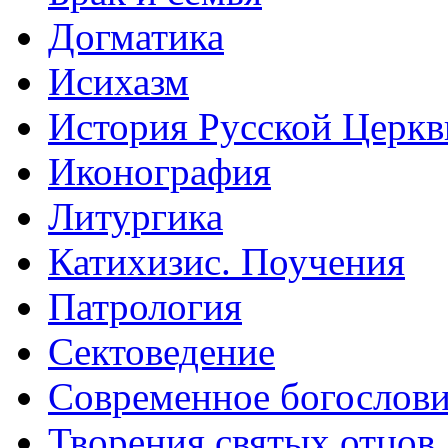
Догматика
Исихазм
История Русской Церкв
Иконография
Литургика
Катихизис. Поучения
Патрология
Сектоведение
Современное богослов
Творения святых отцов