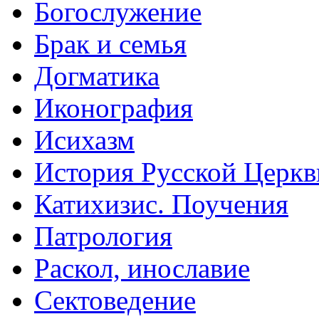
Богослужение
Брак и семья
Догматика
Иконография
Исихазм
История Русской Церкв
Катихизис. Поучения
Патрология
Раскол, инославие
Сектоведение