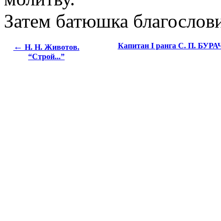
Затем батюшка благослови
←
Капитан I ранга С. П. БУР
Н. Н. Животов.
“Строй...”