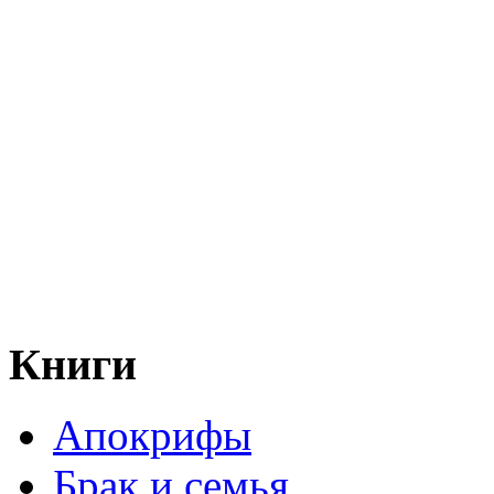
Книги
Апокрифы
Брак и семья