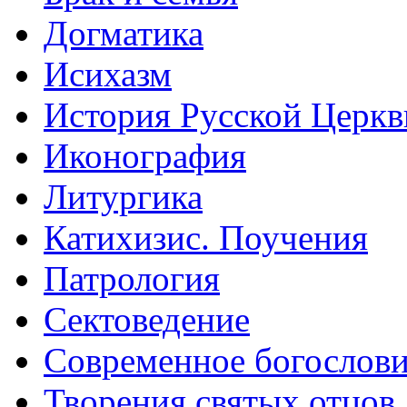
Догматика
Исихазм
История Русской Церкв
Иконография
Литургика
Катихизис. Поучения
Патрология
Сектоведение
Современное богослов
Творения святых отцов