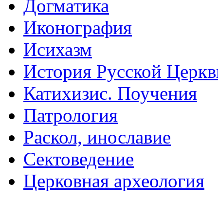
Догматика
Иконография
Исихазм
История Русской Церкв
Катихизис. Поучения
Патрология
Раскол, инославие
Сектоведение
Церковная археология