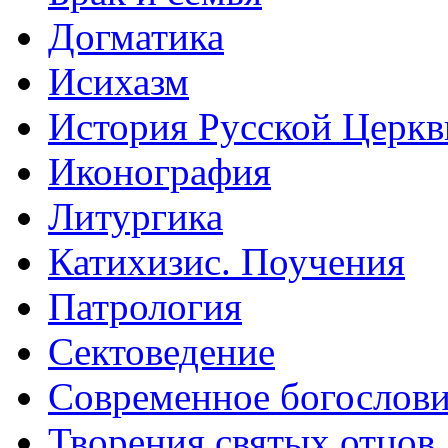
Догматика
Исихазм
История Русской Церкв
Иконография
Литургика
Катихизис. Поучения
Патрология
Сектоведение
Современное богослов
Творения святых отцов