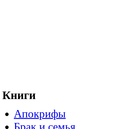
Книги
Апокрифы
Брак и семья