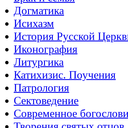
Догматика
Исихазм
История Русской Церкв
Иконография
Литургика
Катихизис. Поучения
Патрология
Сектоведение
Современное богослов
Творения святых отцов