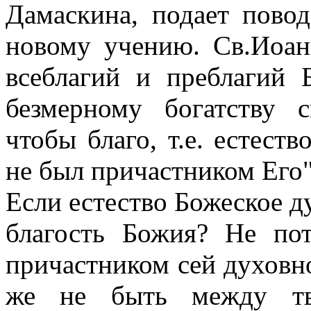
Дамаскина, подает повод
новому учению. Св.Иоан
всеблагий и преблагий Б
безмерному богатству с
чтобы благо, т.е. естест
не был причастником Его"
Если естество Божеское ду
благость Божия? Не по
причастником сей духовно
же не быть между тв