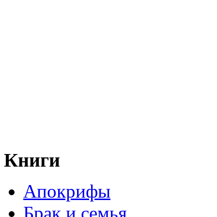
Книги
Апокрифы
Брак и семья