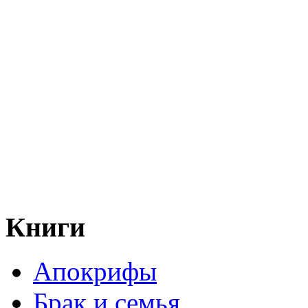
Книги
Апокрифы
Брак и семья