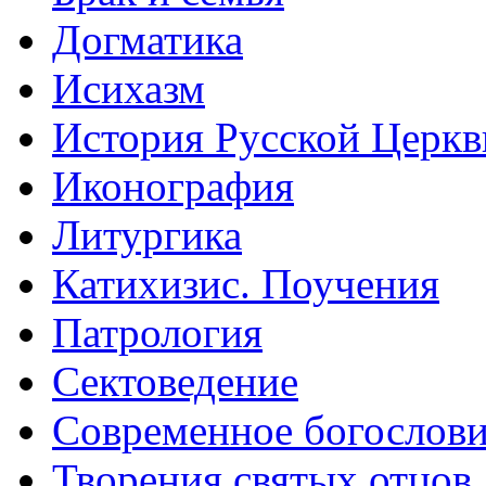
Догматика
Исихазм
История Русской Церкв
Иконография
Литургика
Катихизис. Поучения
Патрология
Сектоведение
Современное богослов
Творения святых отцов