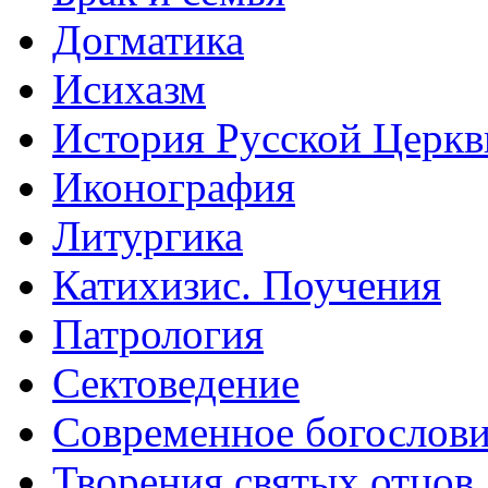
Догматика
Исихазм
История Русской Церкв
Иконография
Литургика
Катихизис. Поучения
Патрология
Сектоведение
Современное богослов
Творения святых отцов