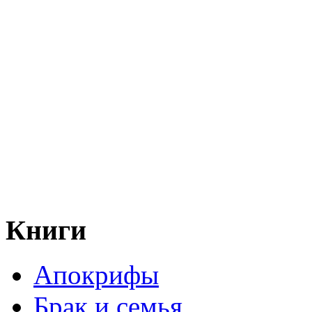
Книги
Апокрифы
Брак и семья