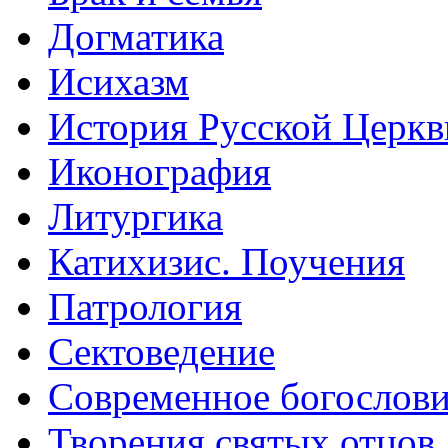
Догматика
Исихазм
История Русской Церкв
Иконография
Литургика
Катихизис. Поучения
Патрология
Сектоведение
Современное богослов
Творения святых отцов