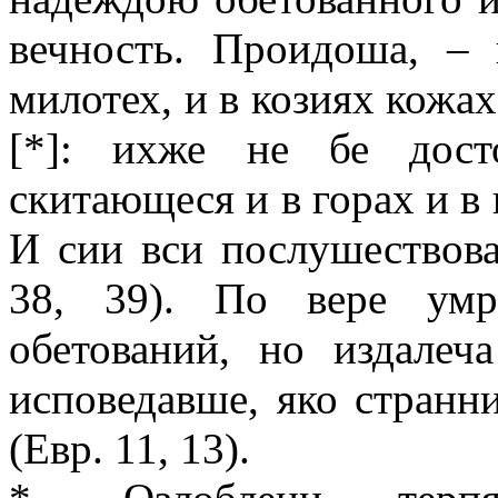
вечность. Проидоша, –
милотех, и в козиях кожа
[*]: ихже не бе дост
скитающеся и в горах и в 
И сии вси послушествова
38, 39). По вере ум
обетований, но издалеч
исповедавше, яко странн
(Евр. 11, 13).