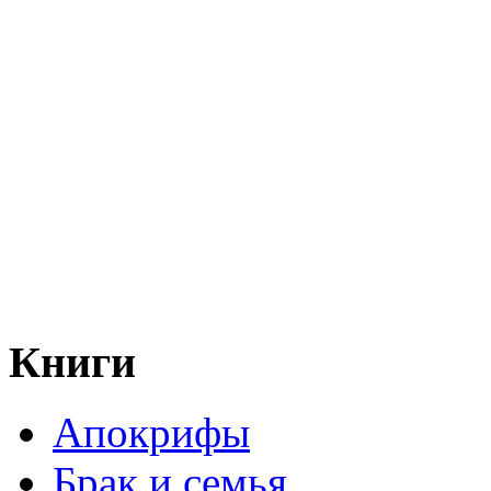
Книги
Апокрифы
Брак и семья