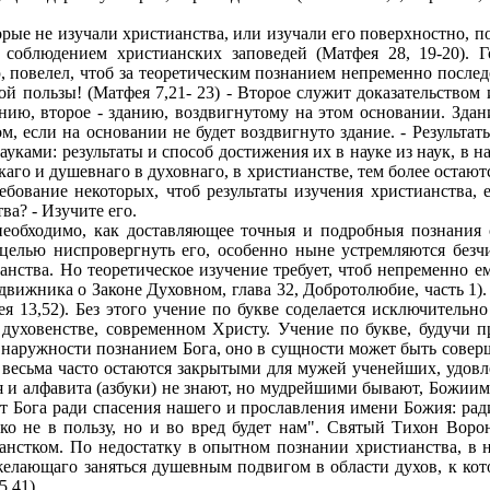
орые не изучали христианства, или изучали его поверхностно, п
соблюдением христианских заповедей (Матфея 28, 19-20). Го
, повелел, чтоб за теоретическим познанием непременно последо
ой пользы! (Матфея 7,21- 23) - Второе служит доказательством
нию, второе - зданию, воздвигнутому на этом основании. Здан
м, если на основании не будет воздвигнуто здание. - Результат
ками: результаты и способ достижения их в науке из наук, в нау
го и душевнаго в духовнаго, в христианстве, тем более остают
ребование некоторых, чтоб результаты изучения христианства,
ва? - Изучите его.
и необходимо, как доставляющее точныя и подробныя познания
 целью ниспровергнуть его, особенно ныне устремляются безчи
нства. Но теоретическое изучение требует, чтоб непременно ем
движника о Законе Духовном, глава 32, Добротолюбие, часть 1
я 13,52). Без этого учение по букве соделается исключительн
м духовенстве, современном Христу. Учение по букве, будучи 
по наружности познанием Бога, оно в сущности может быть сов
, весьма часто остаются закрытыми для мужей ученейших, удов
я и алфавита (азбуки) не знают, но мудрейшими бывают, Божиим
т Бога ради спасения нашего и прославления имени Божия: ради 
ко не в пользу, но и во вред будет нам". Святый Тихон Воро
анстком. По недостатку в опытном познании христианства, в 
, желающаго заняться душевным подвигом в области духов, к
,41).