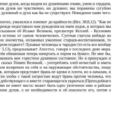
дение духов, когда видим их душевными очами, умом и сердцем,
им духов ни чувственно, ни духовно; мы поражены сугубою
 духовный и духи как бы не существуют. Невидение нами чего-
гих, умалился и изнемог до крайности (Иез. 38;8,12). "Как не
ежде недоставало нам рукоделия на наем лодок, в которых мы
сказания об Исааке Великом, пресвитере Келлий. - Келлиями
я истины от сынов человеческих. Суетная глагола кийждо ко
ии иночества, оплакивал умаление старцев-воспитанников, то
дном подвиге? Лукавые человецы и чародеи (то есть все вообще
3,13), предсказывает Апостол, говоря о последних днях мира.
бя обязанным теперь начертать и пером на бумаге. Не мне бы,
акивать мое горестное душевное состояние. Но я принужден и
- сказал Пимен Великий, - употреблять хлеб нечистый и иметь
ком воззрении на себя и на окружающие обстоятельства, пишу
 которым предстояит брань не крови и плоти, но к началам, и
хи злобы с такой хитростью ведут брань против человека, что
 действующаго и вместе старающагося укрыться (Преподобнаго
ими не имеет места: может быть одно увлечение ими и рабское
ии духов, о не необходимости и об опасности его, потом о