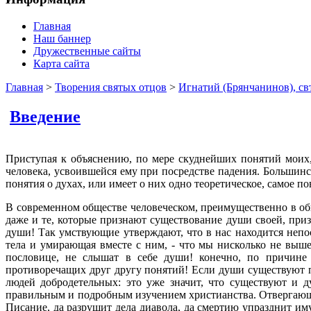
Главная
Наш баннер
Дружественные сайты
Карта сайта
Главная
>
Творения святых отцов
>
Игнатий (Брянчанинов), св
Введение
Приступая к объяснению, по мере скуднейших понятий моих,
человека, усвоившейся ему при посредстве падения. Большинс
понятия о духах, или имеет о них одно теоретическое, самое 
В современном обществе человеческом, преимущественно в об
даже и те, которые признают существование души своей, при
души! Так умствующие утверждают, что в нас находится непо
тела и умирающая вместе с ним, - что мы нисколько не выш
пословице, не слышат в себе души! конечно, по причине п
противоречащих друг другу понятий! Если души существуют по
людей добродетельных: это уже значит, что существуют и 
правильным и подробным изучением христианства. Отвергающи
Писание, да разрушит дела диавола, да смертию упразднит иму