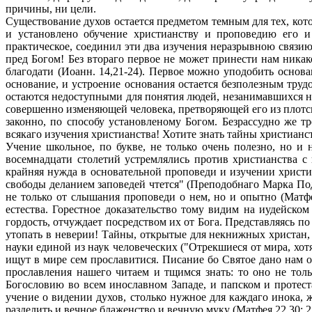
причины, ни цели.
Существование духов остается предметом темным для тех, кот
и установлено обучение христианству и проповедию его и 
практическое, соединил эти два изучения неразрывною связию
пред Богом! Без втораго первое не может принести нам никак
благодати (Иоанн. 14,21-24). Первое можно уподобить основа
основание, и устроение основания остается безполезным трудо
остаются недоступными для понятия людей, незанимавшихся нау
совершенно изменяющей человека, претворяющей его из плотска
законно, по способу установленому Богом. Безрассудно же т
всякаго изучения христианства! Хотите знать тайны христианст
Учение школьное, по букве, не только очень полезно, но 
восемнадцати столетий устремлялись против христианства с
крайняя нужда в основательной проповеди и изучении христиа
свободы деланием заповедей чтется" (Преподобнаго Марка По
не только от слышания проповеди о нем, но и опытно (Матфе
естества. Горестное доказательство тому видим на иудейско
гордость, отчуждает посредством их от Бога. Представляясь 
утопать в неверии! Тайны, открытые для некнижных христан
науки единой из наук человеческих ("Отрекшиеся от мира, хот
ищут в мире сем прославитися. Писание бо Святое дано нам о
прославления нашего читаем и тщимся знать: то оно не толь
Богословию во всем инославном Западе, и папском и протест
учение о видении духов, столько нужное для каждаго инока
разделить и вечное блаженство и вечную муку (Матфея 22,30; 25