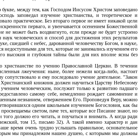
о букве, между тем, как Господом Иисусом Христом заповедано
сподь заповедал изучение христианства, и теоретическое и
вало практическое. Без втораго первое не имеет никакой цели
 искренности перваго, и увенчавается осенением Божественной
ие не может быть воздвигнуто, если прежде не будет устроено
ы наук человеческих и способ для достижения этих результатов
ке, сшедшей с небес, дарованной человечеству Богом, в науке,
ся недоступными для тех, которые не занимались изучением его
 его высокия и глубокия тайны были для них вполне ясны без
 о христианстве по учению Православной Церкви. В течении
сленныя лжеучения: ныне, более нежели когда-либо, настоит
у сопутствовало и ему последовало учение деятельное. "Закон
). Христианский книжник должен научиться Царству Небесному
о учением человеческим, послужит только к развитию падшаго
предоставлено самому себе, немедленно рождает самомнение и
ершенным незнанием, отвержением Его. Проповедуя Веру, можно
летворившихся одним школьным изучением Богословия, как бы
 просвещаемы светом, паче тех, которые все Писание знают, но
того должно его читать, и поучаться и внимать. А когда ради
нежский, том 15, письмо 32). А такой именно характер и дан
наше время очень трудно услышать правильное, основательное
 которым мы принадлежим нашею душею, с которыми мы должны