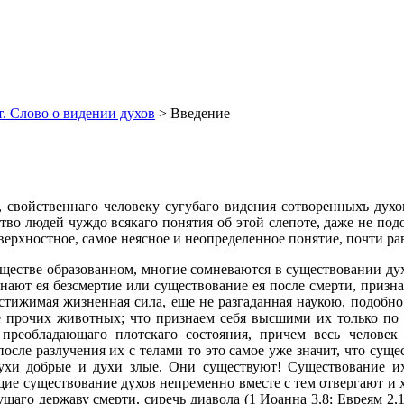
т. Слово о видении духов
> Введение
 свойственнаго человеку сугубаго видения сотворенныхъ духо
тво людей чуждо всякаго понятия об этой слепоте, даже не по
поверхностное, самое неясное и неопределенное понятие, почти 
ществе образованном, многие сомневаются в существовании духо
знают ея безсмертие или существование ея после смерти, призн
стижимая жизненная сила, еще не разгаданная наукою, подобно
е прочих животных; что признаем себя высшими их только по 
реобладающаго плотскаго состояния, причем весь человек д
сле разлучения их с телами то это самое уже значит, что сущ
духи добрые и духи злые. Они существуют! Существование их
е существование духов непременно вместе с тем отвергают и 
щаго державу смерти, сиречь диавола (1 Иоанна 3,8; Евреям 2,1