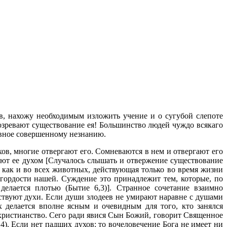
в, нахожу необходимым изложить учение и о сугубой слепоте
дозревают существование ея! Большинство людей чуждо всякаго
равное совершенному незнанию.
в, многие отвергают его. Сомневаются в нем и отвергают его
ают ее духом [Случалось слышать и отвержение существование
 как и во всех животных, действующая только во время жизни
гордости нашей. Суждение это принадлежит тем, которые, по
елается плотью (Бытие 6,3)]. Странное сочетание взаимно
ествуют духи. Если души злодеев не умирают наравне с душами
 делается вполне ясным и очевидным для того, кто занялся
христианство. Сего ради явися Сын Божий, говорит Священное
4). Если нет падших духов: то вочеловечение Бога не имеет ни