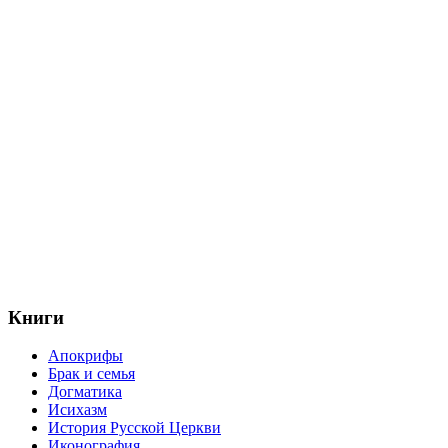
Книги
Апокрифы
Брак и семья
Догматика
Исихазм
История Русской Церкви
Иконография