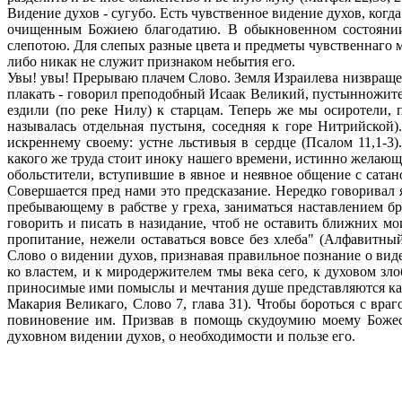
Видение духов - сугубо. Есть чувственное видение духов, ког
очищенным Божиею благодатию. В обыкновенном состоянии 
слепотою. Для слепых разные цвета и предметы чувственнаго 
либо никак не служит признаком небытия его.
Увы! увы! Прерываю плачем Слово. Земля Израилева низвращена
плакать - говорил преподобный Исаак Великий, пустынножите
ездили (по реке Нилу) к старцам. Теперь же мы осиротели,
называлась отдельная пустыня, соседняя к горе Нитрийской
искреннему своему: устне льстивыя в сердце (Псалом 11,1-3
какого же труда стоит иноку нашего времени, истинно желающе
обольстители, вступившие в явное и неявное общение с сатан
Совершается пред нами это предсказание. Нередко говоривал 
пребывающему в рабстве у греха, заниматься наставлением б
говорить и писать в назидание, чтоб не оставить ближних мо
пропитание, нежели оставаться вовсе без хлеба" (Алфавитны
Слово о видении духов, признавая правильное познание о вид
ко властем, и к миродержителем тмы века сего, к духовом зл
приносимые ими помыслы и мечтания душе представляются как
Макария Великаго, Слово 7, глава 31). Чтобы бороться с вра
повиновение им. Призвав в помощь скудоумию моему Божест
духовном видении духов, о необходимости и пользе его.