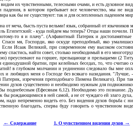
да видим их чувственными, телесными очами, и есть духовное ви
падения, в котором пребывает все человечество, мы не вид
мира как бы не существуют: так и для ослепленных падением мир
 от меча, бысть пуста вельми! язык, собранный от язычников мно
ль Египетский: - куда пойдем мы теперь? Отцы наши почили. Пр
 потому-то я и плачу". (Алфавитный Патерик и достопамятные 
). Спаси мя, Госпорди, яко оскуде преподобный, яко умалишас
). Если Исаак Великий, при современном ему высоком состоян
му спастись, найти совет, столько необходимый в его многотру
ою) преуспевают на горшее, прельщающе и прельщаеми (2 Титу 
я единодушной братии, при келейных беседах, то, что считаю се
ратий! в глубоком молчании и уединении следовало бы мне опл
их и любящих меня о Господе без всякаго назидания. "Лучше, 
й Патерик, изречения преподобнаго Пимена Великаго). При та
ении духов существенно и необходимо нужным для подвижников,
обы поднебесным (Ефесянам 6,12). Необходимо это познание. Ду
 бы рождающимися в ней самой, а не от чуждаго ей злаго духа,
гом, надо непременно видеть его. Без видения духов борьба с н
венную благодать, сперва буду говорить о чувственном виден
←
→
Содержание
1. О чувственном видении духов