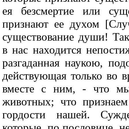
ея безсмертие или сущ
признают ее духом [Слу
существование души! Та
в нас находится непости
разгаданная наукою, под
действующая только во 
вместе с ним, - что м
животных; что признае
гордости нашей. Сужд
которые, по пословице, н