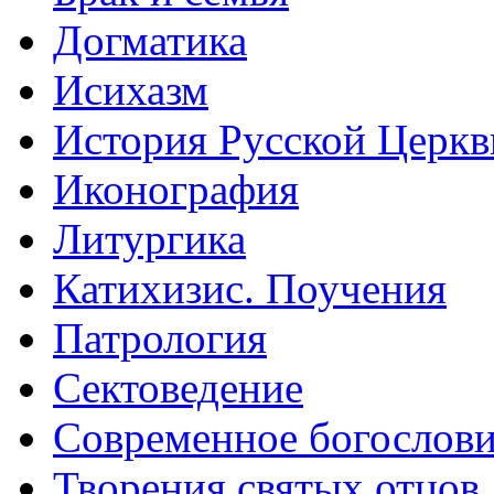
Догматика
Исихазм
История Русской Церкв
Иконография
Литургика
Катихизис. Поучения
Патрология
Сектоведение
Современное богослов
Творения святых отцов