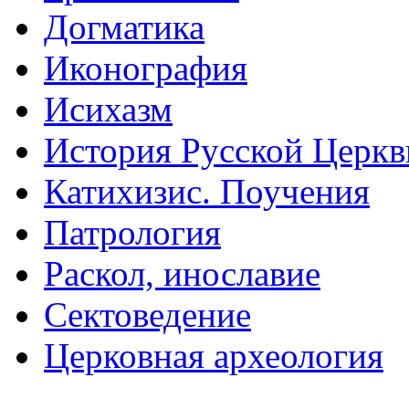
Догматика
Иконография
Исихазм
История Русской Церкв
Катихизис. Поучения
Патрология
Раскол, инославие
Сектоведение
Церковная археология