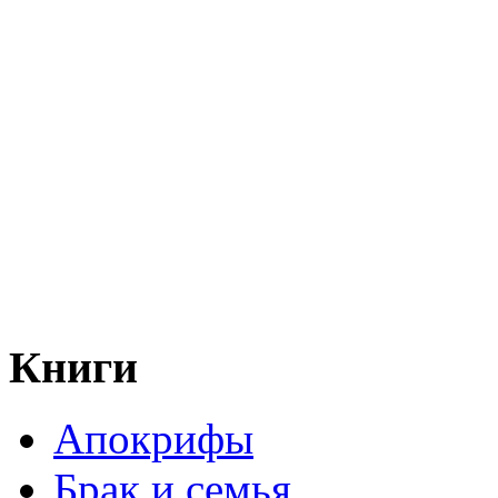
Книги
Апокрифы
Брак и семья