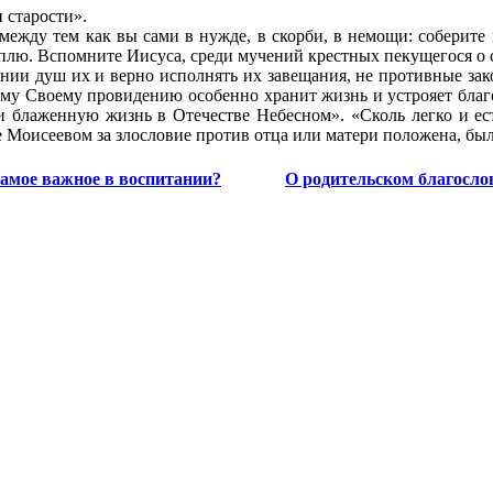
 старости».
ежду тем как вы сами в нужде, в скорби, в немощи: соберите 
плю. Вспомните Иисуса, среди мучений крестных пекущегося о 
ении душ их и верно исполнять их завещания, не противные закон
дному Своему провидению особенно хранит жизнь и устрояет бла
 блаженную жизнь в Отечестве Небесном». «Сколь легко и ес
 Моисеевом за злословие против отца или матери положена, была
амое важное в воспитании?
О родительском благосл