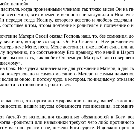
емейственной».
 Спасителя, когда пронзенными членами так тяжко висел Он на г
ия всего мира, всех времен и вечности не заглушили в Нем чувс
н передал тогда Иоанну, которого девство и любовь соделали
, состоящее в том, чтобы почтение к родителям и попечение о н
очтение Матери Своей оказал Господь наш, то, без сомнения, до
му величию, которое сотворил Он Ей Своим от Нее рождением,
атерь паче Мене, несть Мене достоин; и иже любит сына или дще
илу поучению, по собственному Его правилу, что велий в Царст
й делом показать, как любит Он земную Матерь Свою совершенн
ршаемому».
на брак. Но чудеса назначены не для угождения Матери, а для 
ния пожертвовано и самою мыслию о Матери и самым наименова
вслед за оною, и потому чудо, в котором, по-видимому, отказан
лжности в отношении к родителям:
 от вас того, что противно мудрованию вашему, вашей склоннос
клонностию, вашим вкусом обязанности повиновения; вспомнит
т (детей) от исполнения священных обязанностей к Богу, во
огда «родители или начальники требуют чего-либо противного в
ом вас послушати паче, нежели Бога судите. И должно претерпе