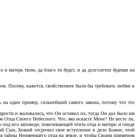
и матерь твою, да благо ти будет, и да долголетен будеши на
ем. Посему, кажется, свойственнее было бы требовать любви к
 на один пример, сильнейший самого закона, потому что это
рости и жаловались, что Он оставил их, тогда Он дал было им
м Отца Своего Небесного. Что, яко искасте Мене? Не весте ли,
 под иго заповеди, повелевающей чтить отца и матерь: и сниде
ный Сын, Божий отсрочил свое вступление в дело Божие, чтоб
ия тайны Неимеющего отца на земле, и чтобы Своим примером