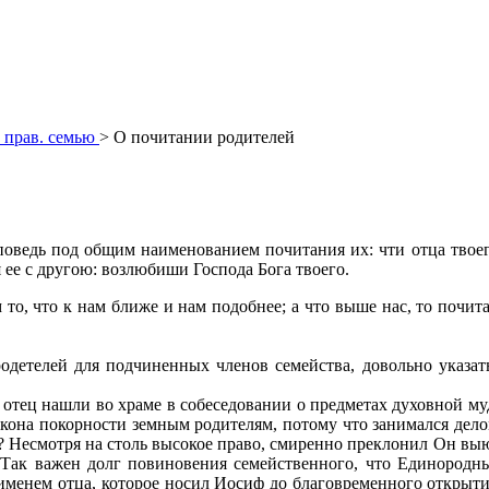
ь прав. семью
> О почитании родителей
ведь под общим наименованием почитания их: чти отца твоего 
я ее с другою: возлюбиши Господа Бога твоего.
о, что к нам ближе и нам подобнее; а что выше нас, то почита
одетелей для подчиненных членов семейства, довольно указать
тец нашли во храме в собеседовании о предметах духовной муд
закона покорности земным родителям, потому что занимался дело
? Несмотря на столь высокое право, смиренно преклонил Он выю
). Так важен долг повиновения семейственного, что Единород
 именем отца, которое носил Иосиф до благовременного открыт