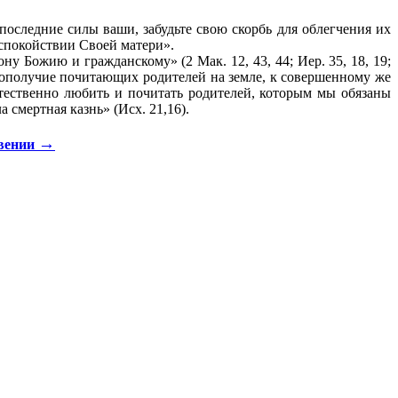
последние силы ваши, забудьте свою скорбь для облегчения их
спокойствии Своей матери».
у Божию и гражданскому» (2 Мак. 12, 43, 44; Иер. 35, 18, 19;
гополучие почитающих родителей на земле, к совершенному же
тественно любить и почитать родителей, которым мы обязаны
 смертная казнь» (Исх. 21,16).
→
овении