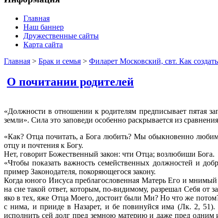
Главная
Наш баннер
Дружественные сайты
Карта сайта
Главная
>
Брак и семья
>
Филарет Московский, свт. Как создат
О почитании родителей
«Должности в отношении к родителям предписывает пятая запо
земли». Сила это заповеди особенно раскрывается из сравнени
«Как? Отца почитать, а Бога любить? Мы обыкновенно любим т
отцу и почтения к Богу.
Нет, говорит Божественный закон: чти Отца; возлюбиши Бога.
«Чтобы показать важность семейственных должностей и добр
пример Законодателя, покоряющегося закону.
Когда юного Иисуса преблагословенная Матерь Его и мнимый о
на сие такой ответ, которым, по-видимому, разрешал Себя от 
яко в тех, яже Отца Моего, достоит были Ми? Но что же потом
с нима, и прииде в Назарет, и бе повинуйся има (Лк. 2, 51
исполнить сей долг пред земною материю и даже пред одним