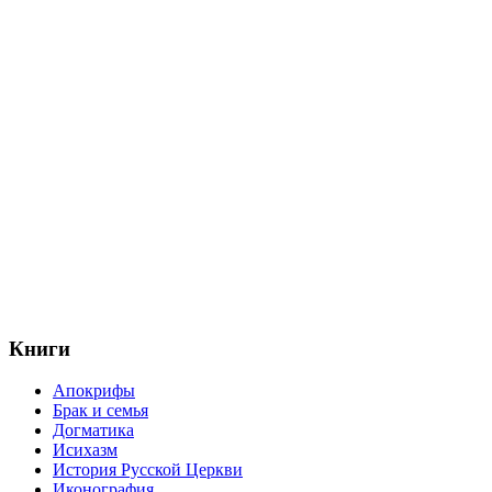
Книги
Апокрифы
Брак и семья
Догматика
Исихазм
История Русской Церкви
Иконография