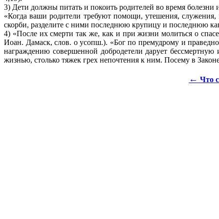
3) Дети должны питать и покоить родителей во время болезни и
«Когда ваши родители требуют помощи, утешения, служения, м
скорби, разделите с ними последнюю крупицу и последнюю ка
4) «После их смерти так же, как и при жизни молиться о спас
Иоан. Дамаск, слов. о усопш.). «Бог по премудрому и праве
награждению совершенной добродетели дарует бессмертную и
жизнью, столько тяжек грех непочтения к ним. Посему в Законе
←
Что с