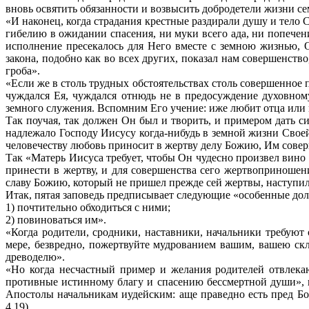
вновь освятить обязанности и возвысить добродетели жизни с
«И наконец, когда страдания крестные раздирали душу и тело
гибелию в ожидании спасения, ни муки всего ада, ни попечен
исполнение пресекалось для Него вместе с земною жизнью, О
закона, подобно как во всех других, показал нам совершенство
гроба».
«Если же в столь трудных обстоятельствах столь совершенное п
чуждался Ея, чуждался отнюдь не в предосуждение духовно
земного служения. Вспомним Его учение: иже любит отца или м
Так поучая, так должен Он был и творить, и примером дать с
надлежало Господу Иисусу когда-нибудь в земной жизни Свое
человечеству любовь приносит в жертву делу Божию, Им сове
Так «Матерь Иисуса требует, чтобы Он чудесно произвел вино 
принести в жертву, и для совершенства сего жертвоприноше
славу Божию, который не пришел прежде сей жертвы, наступил 
Итак, пятая заповедь предписывает следующие «особенные до
1) почтительно обходиться с ними;
2) повиноваться им».
«Когда родители, сродники, наставники, начальники требуют
мере, безвредно, пожертвуйте мудрованием вашим, вашею с
древоделю».
«Но когда несчастный пример и желания родителей отвлекаю
противные истинному благу и спасению бессмертной души», к
Апостолы начальникам иудейским: аще праведно есть пред Бог
4,19).