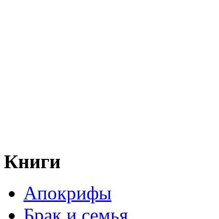
Книги
Апокрифы
Брак и семья