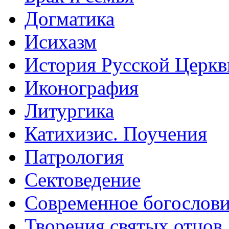
Догматика
Исихазм
История Русской Церкв
Иконография
Литургика
Катихизис. Поучения
Патрология
Сектоведение
Современное богослов
Творения святых отцов