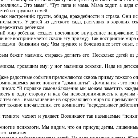
азозлился... Это мама”. “Тут папа и мама. Мама ходит, а дядя 
етей из трудных семей.
ых настроений: грусти, обиды, враждебности и страха. Они 
тельность. У детей из детского сада, растущих в хороших се
 пережитых ребенком.
й мир ребенка, создает постоянное внутреннее напряжение.
 боли все воспринимается сквозь эту призму). Так восприятие ми
людьми, близкими ему. Чем труднее и болезненнее этот опыт, 
рым бежит мальчик, стараясь догнать его. Несколько детей из д
ьчиком, грозящим ему: у ног мальчика осколки. Надя из детско
аже радостные события преломляются сквозь призму тяжкого опы
поминавшемся ранее понятии “доминанты”. Доминанта - это госп
н писал: “В порядке самонаблюдения мы можем заметить каждый 
ьность в одну сторону и как бы невосприимчивость к другим
 тем она - вылавливание из окружающего мира по преимуществу 
ют тяжкие впечатления, его доминанта “переделывает действит
 темноте, чахнет и увядает. Возникают так называемые “психи
т многие психологи. Мы видим, что он присущ детям, лишенны
ого развития.