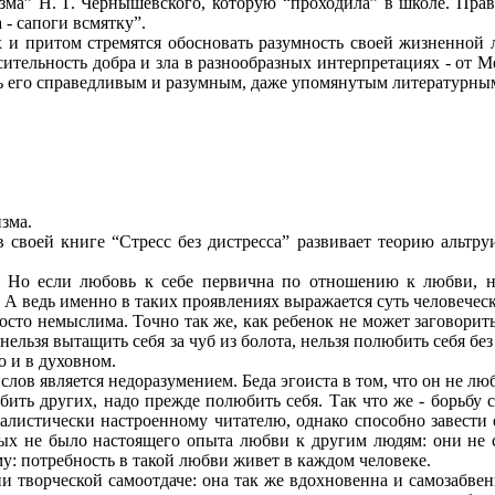
ма” Н. Г. Чернышевского, которую “проходила” в школе. Правда
 - сапоги всмятку”.
х и притом стремятся обосновать разумность своей жизненной л
сительность добра и зла в разнообразных интерпретациях - от 
ать его справедливым и разумным, даже упомянутым литературны
зма.
в своей книге “Стресс без дистресса” развивает теорию альтру
й. Но если любовь к себе первична по отношению к любви, на
 А ведь именно в таких проявлениях выражается суть человечес
осто немыслима. Точно так же, как ребенок не может заговорить
к нельзя вытащить себя за чуб из болота, нельзя полюбить себя 
о и в духовном.
слов является недоразумением. Беда эгоиста в том, что он не люби
ить других, надо прежде полюбить себя. Так что же - борьбу 
уалистически настроенному читателю, однако способно завести 
ых не было настоящего опыта любви к другим людям: они не с
у: потребность в такой любви живет в каждом человеке.
и творческой самоотдаче: она так же вдохновенна и самозабвенн