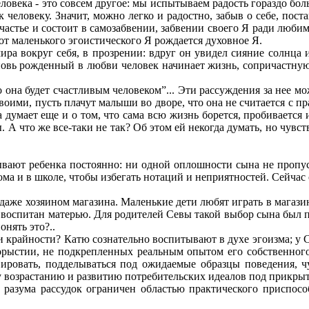
человека - это совсем другое: мы испытываем радость гораздо бол
человеку. Значит, можно легко и радостно, забыв о себе, поста
 счастье и состоит в самозабвении, забвении своего Я ради любим
 от маленького эгоистического Я рождается духовное Я.
а вокруг себя, в прозрении: вдруг он увидел сияние солнца 
овь рожденный в любви человек начинает жизнь, сопричастную (
зато она будет счастливым человеком”... Эти рассуждения за не
своими, пусть плачут малыши во дворе, что она не считается с пра
ма думает еще и о том, что сама всю жизнь борется, пробивается 
. А что же все-таки не так? Об этом ей некогда думать, но чувству
ывают ребенка постоянно: ни одной оплошности сына не пропус
ома и в школе, чтобы избегать нотаций и неприятностей. Сейчас о
 даже хозяином магазина. Маленькие дети любят играть в магази
ал воспитан матерью. Для родителей Севы такой выбор сына был
нять это?..
и крайности? Катю сознательно воспитывают в духе эгоизма; у С
корыстии, не подкрепленных реальным опытом его собственног
вировать, подделываться под ожидаемые образцы поведения, 
у возрастанию и развитию потребительских идеалов под прикры
 разума рассудок ограничен областью практического приспособл