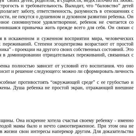
я” своих детей, родители, в сущности, недостаточно их любят.
трогость и требовательность. Выходит, что “баловство” детей
олагает заботу, ответственность, разумность в отношениях с
ности, не пекутся о душевном и духовном развитии ребенка. Он
ное сиюминутное удовлетворение, ребенок не считается со
ившаяся привычка жить прежде всего для себя. Он связан с
ся в искаженном и суженном восприятии мира, человеческих
 переживаний. Степени эгоцентризма возрастают от простой
ика” - проекции на другого своих собственных состояний. Это
я в доминировании отрицательных переживаний, связанных с
енка полностью зависит от условий его воспитания. что оно
ависит и решение следующего: можно ли сформировать личность
особные противостоять “окружающей среде” с ее грубостью и
ужены. Душа ребенка не простой экран, отражающий внешние
щины. Она искренне хотела счастья своему ребенку - именно
олодой мамы было и нечто самоотверженное. При этом она не
ь в жизни свои интересы наперекор другим. Для доказательства