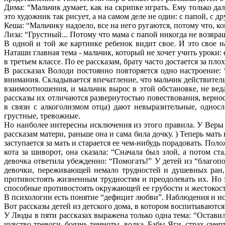
Дима: “Мальчик думает, как на скрипке играть. Ему только дал
это художник так рисует, а на самом деле не один: с папой, с 
Кеша: “Мальчику надоело, все на него ругаются, потому что, когд
Лиза: “Грустный... Потому что мама с папой никогда не возвра
В одной и той же картинке ребенок видит свое. И это свое н
Наташи главная тема - мальчик, который не хочет учить уроки: е
в третьем классе. По ее рассказам, брату часто достается за пл
В рассказах Володи постоянно повторяется одно настроение: 
внимания. Складывается впечатление, что мальчик действитель
взаимоотношения, и мальчик вырос в этой обстановке, не ве
рассказы их отличаются развернутостью повествования, верно
в связи с алкоголизмом отца) дают невыразительные, одно
грустные, тревожные.
Но наиболее интересны исключения из этого правила. У Веры в 
рассказам матери, раньше она и сама била дочку. ) Теперь ма
заступается за мать и старается ее чем-нибудь порадовать. По
кота за шиворот, она сказала: “Сначала был злой, а потом с
девочка ответила убежденно: “Помогать!” У детей из “благо
девочки, переживающей немало трудностей и душевных ран, 
противостоять жизненным трудностям и преодолевать их. Но 
способные противостоять окружающей ее грубости и жестокост
В психологии есть понятие “дефицит любви”. Наблюдения и ис
Вот рассказы детей из детского дома, в котором воспитываютс
У Люды в пяти рассказах выражена только одна тема: “Остави
чувство тревоги, боязнь темноты, волка, Бабы Яги, страх см