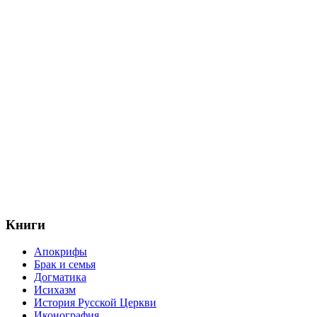
Книги
Апокрифы
Брак и семья
Догматика
Исихазм
История Русской Церкви
Иконография