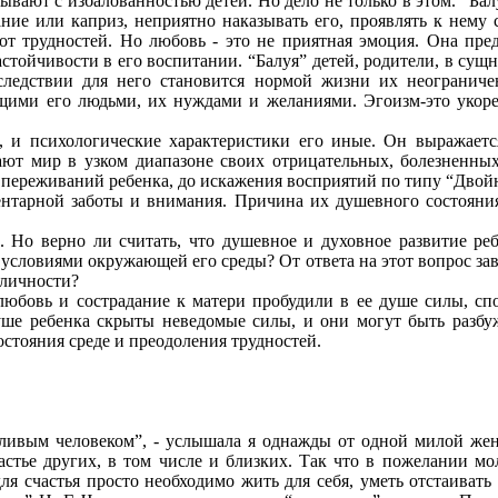
ывают с избалованностью детей. Но дело не только в этом. “Балу
ие или каприз, неприятно наказывать его, проявлять к нему с
 трудностей. Но любовь - это не приятная эмоция. Она предп
астойчивости в его воспитании. “Балуя” детей, родители, в сущ
ледствии для него становится нормой жизни их неограничен
щими его людьми, их нуждами и желаниями. Эгоизм-это укорен
, и психологические характеристики его иные. Он выражает
т мир в узком диапазоне своих отрицательных, болезненных
 переживаний ребенка, до искажения восприятий по типу “Двойн
ментарной заботы и внимания. Причина их душевного состояни
 Но верно ли считать, что душевное и духовное развитие реб
, условиями окружающей его среды? От ответа на этот вопрос з
 личности?
 любовь и сострадание к матери пробудили в ее душе силы, сп
 душе ребенка скрыты неведомые силы, и они могут быть разб
остояния среде и преодоления трудностей.
стливым человеком”, - услышала я однажды от одной милой жен
частье других, в том числе и близких. Так что в пожелании м
 для счастья просто необходимо жить для себя, уметь отстаиват