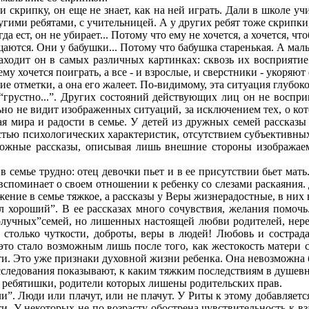
и скрипку, он еще не знает, как на ней играть. Дали в школе учи
другими ребятами, с учительницей. А у других ребят тоже скрипки
а ест, он не убирает... Потому что ему не хочется, а хочется, чт
щаются. Они у бабушки... Потому что бабушка старенькая. А маль
аходит он в самых различных картинках: сквозь их восприятие 
му хочется поиграть, а все - и взрослые, и сверстники - укоряют
охие отметки, а она его жалеет. По-видимому, эта ситуация глубок
“грустно...”. Других состояний действующих лиц он не воспри
но не видит изображенных ситуаций, за исключением тех, о кот
дая мира и радости в семье. У детей из дружных семей рассказ
стью психологических характеристик, отсутствием субъективны
сложные рассказы, описывая лишь внешние стороны изображаем
семье трудно: отец девочки пьет и в ее присутствии бьет мать. 
ть вспоминает о своем отношении к ребенку со слезами раскаяни
ложение в семье тяжкое, а рассказы у Веры жизнерадостные, в ни
тал хороший”. В ее рассказах много сочувствия, желания помочь
получных”семей, но лишенных настоящей любви родителей, неред
столько чуткости, доброты, веры в людей! Любовь и сострада
это стало возможным лишь после того, как жестокость матери 
и. Это уже признаки духовной жизни ребенка. Она невозможна 
следования показывают, к каким тяжким последствиям в душевн
я ребятишки, родители которых лишены родительских прав.
ли”. Люди или плачут, или не плачут. У Риты к этому добавляет
ерти. У некоторых не по возрасту обострена чувствительность 