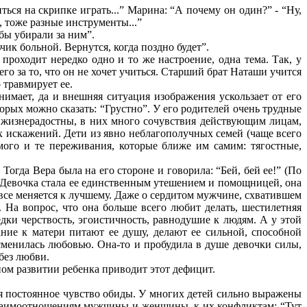
ться на скрипке играть...” Марина: “А почему он один?” - “Ну,
, тоже разные инструменты...”
обы убирали за ним”.
чик больной. Вернутся, когда поздно будет”.
проходит нередко одно и то же настроение, одна тема. Так, у
 его за то, что он не хочет учиться. Старший брат Наташи учится
о травмирует ее.
нимает, да и внешняя ситуация изображения ускользает от его
орых можно сказать: “Грустно”. У его родителей очень трудные
ы жизнерадостны, в них много сочувствия действующим лицам,
х искажений. Дети из явно неблагополучных семей (чаще всего
ого и те переживания, которые ближе им самим: тягостные,
Тогда Вера была на его стороне и говорила: “Бей, бей ее!” (По
я. Девочка стала ее единственным утешением и помощницей, она
х все меняется к лучшему. Даже о сердитом мужчине, схватившем
. На вопрос, что она больше всего любит делать, шестилетняя
ки черствость, эгоистичность, равнодушие к людям. А у этой
ние к матери питают ее душу, делают ее сильной, способной
сменилась любовью. Она-то и пробудила в душе девочки силы,
без любви.
ом развитии ребенка приводит этот дефицит.
ся постоянное чувство обиды. У многих детей сильно выражены
к взаимоотношениям мужчины и женщины, к их конфликтам: “Тут