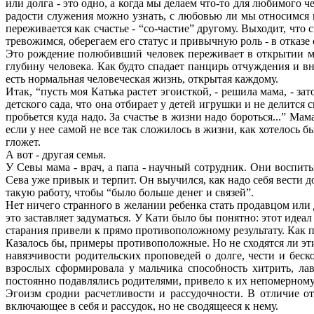
или долга - это одно, а когда мы делаем что-то для любимого 
радости служения можно узнать, с любовью ли мы относимся к 
переживается как счастье - “со-частие” другому. Выходит, что
тревожимся, оберегаем его статус и привычную роль - в отказе
Это рождение полюбивший человек переживает в открытии мир
глубину человека. Как будто спадает панцирь отчуждения и вн
есть нормальная человеческая жизнь, открытая каждому.
Итак, “пусть моя Катька растет эгоисткой, - решила мама, - 
детского сада, что она отбирает у детей игрушки и не делится 
пробьется куда надо. За счастье в жизни надо бороться...” Ма
если у нее самой не все так сложилось в жизни, как хотелось бы
гложет.
А вот - другая семья.
У Севы мама - врач, а папа - научный сотрудник. Они воспит
Сева уже привык и терпит. Он выучился, как надо себя вести д
такую работу, чтобы “было больше денег и связей”.
Нет ничего странного в желании ребенка стать продавцом или
это заставляет задуматься. У Кати было бы понятно: этот иде
старания привели к прямо противоположному результату. Как по
Казалось бы, примеры противоположные. Но не сходятся ли эт
навязчивости родительских проповедей о долге, чести и бес
взрослых сформировала у мальчика способность хитрить, ла
постоянно подавлялись родителями, привело к их непомерном
Эгоизм сродни расчетливости и рассудочности. В отличие от
включающее в себя и рассудок, но не сводящееся к нему.