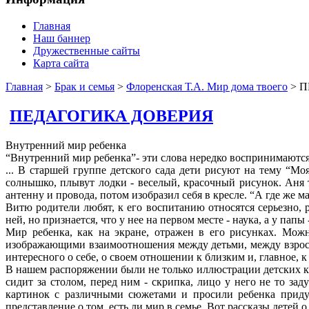
Главная
Наш баннер
Дружественные сайты
Карта сайта
Главная
>
Брак и семья
>
Флоренская Т.А. Мир дома твоего
> 
ПЕДАГОГИКА ДОВЕРИЯ
Внутренний мир ребенка
“Внутренний мир ребенка”- эти слова нередко воспринимаются
... В старшей группе детского сада дети рисуют на тему “Моя
солнышко, плывут лодки - веселый, красочный рисунок. Аня 
антенну и провода, потом изобразил себя в кресле. “А где же м
Витю родители любят, к его воспитанию относятся серьезно, 
ней, но признается, что у нее на первом месте - наука, а у пап
Мир ребенка, как на экране, отражен в его рисунках. Мож
изображающими взаимоотношения между детьми, между взрослы
интересного о себе, о своем отношении к близким и, главное, к
В нашем распоряжении были не только иллюстрации детских к
сидит за столом, перед ним - скрипка, лицо у него не то за
картинок с различными сюжетами и просили ребенка придум
представление о том, есть ли мир в семье. Вот рассказы детей о