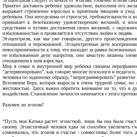
Эгоцентризм следует отличать от эгоизма. Обычно эгоизм связ
Приятно доставить ребенку удовольствие, выполнив его желан
выражает стремление взрослых к приятным эмоциям и уход от
ребенком. Она неотделима от строгости, требовательности и н
привыкает к безотказному удовлетворению желаний, и впос
средствами и путями достижения своих желаний, с окружаю
избалованностью и проявляется в отсутствии любви к людям.
Эгоцентризм, как мы уже говорили, другого происхождения
отношений и переживаний. Эгоцентричные дети воспринимаю
невосприимчивости к тому, что выходит за рамки болезненных
не избалованные дети: напротив, они зачастую лишены эле
отношением к ним взрослых.
Мир в семье и внутренний мир ребенка связаны неразрывно.
“детерминировано”, как говорят многие психологи и педагоги
человека по заданному образцу, “запрограммировать” развитие
Вспомним Веру, которая выросла в очень трудной семье, но
жестокостью. Здесь важно обратить внимание на то, что в
воздействия. Становление личности начинается с этого против
Разумен ли эгоизм?
“Пусть моя Катька растет эгоисткой, лишь бы она была сча
своему. Эгоистичный человек едва ли способен увеличить с
сомневалась, что эгоизм и счастье - совместимы; более того,