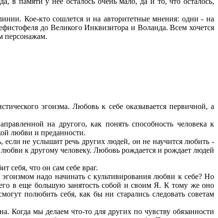
, в памяти у нее осталось очень мало, да и то, что осталось,
инии. Кое-кто сошлется и на авторитетные мнения: одни - на
Мефистофеля до Великого Инквизитора и Воланда. Всем хочется
м персонажам.
истического эгоизма. Любовь к себе оказывается первичной, а
правленной на другого, как понять способность человека к
кой любви и преданности.
, если не услышит речь других людей, он не научится любить -
без любви к другому человеку. Любовь рождается и рождает людей
т себя, что он сам себе враг.
с эгоизмом надо начинать с культивирования любви к себе? Но
его в еще большую занятость собой и своим Я. К тому же оно
могут полюбить себя, как бы ни старались следовать советам
а. Когда мы делаем что-то для других по чувству обязанности