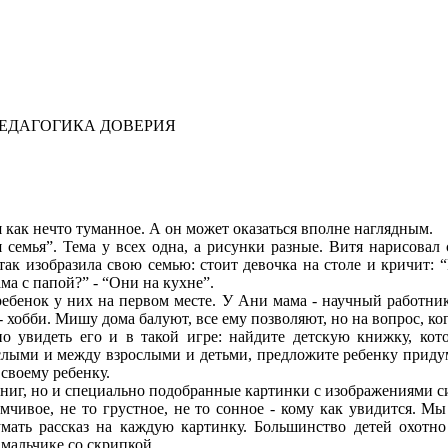
ПЕДАГОГИКА ДОВЕРИЯ
 как нечто туманное. А он может оказаться вполне наглядным.
 семья”. Тема у всех одна, а рисунки разные. Витя нарисовал 
так изобразила свою семью: стоит девочка на столе и кричит: 
ама с папой?” - “Они на кухне”.
ребенок у них на первом месте. У Ани мама - научный работник
ы - хобби. Мишу дома балуют, все ему позволяют, но на вопрос, к
но увидеть его и в такой игре: найдите детскую книжку, кот
ми и между взрослыми и детьми, предложите ребенку придумат
 своему ребенку.
ниг, но и специально подобранные картинки с изображениями си
думчивое, не то грустное, не то сонное - кому как увидится. 
ать рассказ на каждую картинку. Большинство детей охотно 
 мальчике со скрипкой.