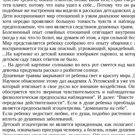
тетя плачет, потому что папа ушел к себе... Потому что он р
подобные же настроения мы видели в рассказах детсадовских д
Дети воспринимают мир отношений в узком диапазоне минорн
хотя нередко проявляют большую тонкость чувств и наблюда
предположение, что оно является следствием душевных травм,
Болезненный опыт семейных отношений отягощает внутренни
(когда у нас что-то болит, мы думаем об этом, а при сильной
Мир представляется ребенку сообразно его опыту общения с 
воспринимается тогда как опасный, угрожающий, враждебный.
...На картинке из детской книжки изображен паровоз, за кото
детском саду таких ответов не было.
... На другой картинке солнышко во весь рот смеется над мал
девочка придумала рассказ о разбитом солнце.
Душевные травмы закрывают от ребенка свет и красоту мира. Д
Научное объяснение этому дал академик А.Ухтомский в уже у
который втягивает в свое русло все внешние воздействия. О
обостряется чисто звериная чувствительность и наблюдател
физиологическая предпосылка наблюдения”. И далее: “Вместе с
переделка действительности”. Если в душе ребенка преоблада
является предпосылкой эгоцентризма. “доминанты на себе”.
Если ребенку недостает любви, его душа, подобно растению и
вплоть до душевных заболеваний.
Детский эгоцентризм не является врожденным, как полагаю
норма, изначально присущая человеку, а болезнь, изъян душевн