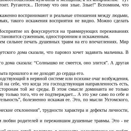
стоит. Ругаются... Потому что они злые. Злые!” Вспомним, что
искаженно воспринимают и реальные отношения между людьми,
мьях, такого искажения восприятия не видно. Можно сделать
 Восприятие их фокусируется на травмирующих переживаниях
ра становится суженным, односторонним и искаженным.
тем сильнее печать душевных травм на его впечатлениях. Мир
етского дома сказали, что паровоз хочет задавить мальчика. В
го дома сказала: “Солнышко не смеется, оно злится”. А другая
та прошлого и не доходят до сердца его.
одствующий в нервной системе или психике очаг возбуждения,
на себе, что когда эта господствующая направленность есть,
 сторонам той же среды. В этом смысле доминанта не только
только того, что ее подтверждает... А это уже само по себе и
ельность”, болезненно искажая ее. Это, по мысли Ухтомского,
ческие отклонения”, трудности характера и дефекты личности,
м любви родителей и пережившим душевные травмы. Это - не