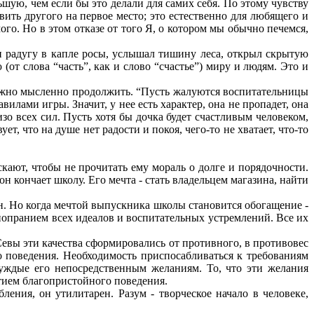
ьшую, чем если бы это делали для самих себя. По этому чувству
вить другого на первое место; это естественно для любящего и
ого. Но в этом отказе от того Я, о котором мы обычно печемся,
и радугу в капле росы, услышал тишину леса, открыл скрытую
от слова “часть”, как и слово “счастье”) миру и людям. Это и
е можно мысленно продолжить. “Пусть жалуются воспитательницы
вилами игры. Значит, у нее есть характер, она не пропадет, она
изо всех сил. Пусть хотя бы дочка будет счастливым человеком,
ет, что на душе нет радости и покоя, чего-то не хватает, что-то
кают, чтобы не прочитать ему мораль о долге и порядочности.
н кончает школу. Его мечта - стать владельцем магазина, найти
н. Но когда мечтой выпускника школы становится обогащение -
 попранием всех идеалов и воспитательных устремлений. Все их
евы эти качества сформировались от противного, в противовес
о поведения. Необходимость приспосабливаться к требованиям
чуждые его непосредственным желаниям. То, что эти желания
тием благопристойного поведения.
ения, он утилитарен. Разум - творческое начало в человеке,