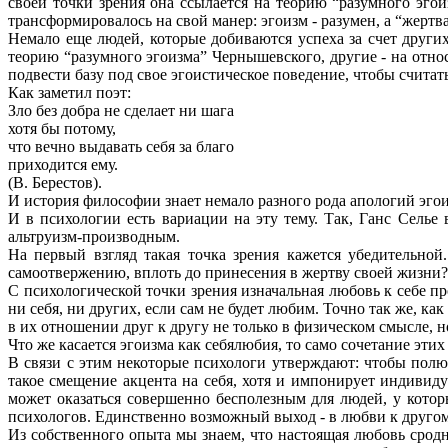
своей точки зрения она ссылается на теорию “разумного эгоиз
трансформировалось на свой манер: эгоизм - разумен, а “жертва
Немало еще людей, которые добиваются успеха за счет други
теорию “разумного эгоизма” Чернышевского, другие - на отно
подвести базу под свое эгоистическое поведение, чтобы счит
Как заметил поэт:
Зло без добра не сделает ни шага
хотя бы потому,
что вечно выдавать себя за благо
приходится ему.
(В. Берестов).
И история философии знает немало разного рода апологий эгои
И в психологии есть вариации на эту тему. Так, Ганс Селье 
альтруизм-производным.
На первый взгляд такая точка зрения кажется убедительно
самоотвержению, вплоть до принесения в жертву своей жизни?
С психологической точки зрения изначальная любовь к себе пр
ни себя, ни других, если сам не будет любим. Точно так же, ка
в их отношении друг к другу не только в физическом смысле, н
Что же касается эгоизма как себялюбия, то само сочетание этих 
В связи с этим некоторые психологи утверждают: чтобы полюб
такое смещение акцента на себя, хотя и импонирует индивид
может оказаться совершенно бесполезным для людей, у котор
психологов. Единственно возможный выход - в любви к другом
Из собственного опыта мы знаем, что настоящая любовь сродн