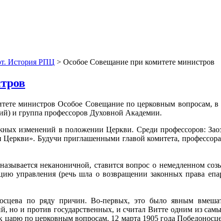
от. История РПЦ
> Особое Совещание при комитете министров
стров
омитете министров Особое Совещание по церковным вопросам, в
ий) и группа профессоров Духовной Академии.
жных изменений в положении Церкви. Среди профессоров: Зао
Церкви». Будучи приглашенными главой комитета, профессора 
называется неканоничной, ставится вопрос о немедленном созы
ацию управления (речь шла о возвращении законных права епа
сцева по ряду причин. Во-первых, это было явным вмешател
, но и против государственных, и считал Витте одним из самы
я к царю по церковным вопросам. 12 марта 1905 года Победонос