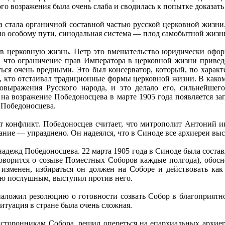
го возражения была очень слаба и сводилась к попытке доказат
стала органичной составной частью русской церковной жизни.
 по особому пути, синодальная система — плод самобытной жиз
 в церковную жизнь. Петр это вмешательство юридически оформ
, что ограничение прав Императора в церковной жизни приведе
ться очень вредными. Это был консерватор, который, по характ
м, кто отстаивал традиционные формы церковной жизни. В каком-
овыражения Русского народа, и это делало его, сильнейшег
на возражение Победоносцева в марте 1905 года появляется за
 Победоносцева.
онфликт. Победоносцев считает, что митрополит Антоний инт
ние — упразднено. Он надеялся, что в Синоде все архиереи вы
надежд Победоносцева. 22 марта 1905 года в Синоде была состав
 говорится о созыве Поместных Соборов каждые полгода), обос
изменен, избираться он должен на Соборе и действовать как
ью послушным, выступил против него.
наложил резолюцию о готовности созвать Собор в благоприятное
итуация в стране была очень сложная.
 сторонникам Собора, решил опереться на епархиальных архиер