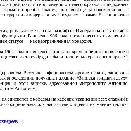
года представили свои мнения о целесообразности церковных
 только на преобразования, но и вообще на положение дел в
ение иерархии самодержавным Государем — самое благоприятное
ах, результатом чего стал манифест Императора от 17 октября
 функциями. В апреле 1906 года, после внесения изменений в
нем статусе — как неограниченная монархия.
ля 1905 года правительство издало временное постановление о
ев (позже и старообрядцы были полностью уравнены в правах),
ерковном Вестнике, официальном органе печати, записки о
ая впоследствии получила название «Записка тридцати двух»,
нцев. В этой записке, адресованной митрополиту Антонию,
политом Антонием.
ия епископов с кафедры на кафедру, уравнении всех епархий и
о соборное начало, а настоятель опирался на мнение паствы.
→
рхиереев