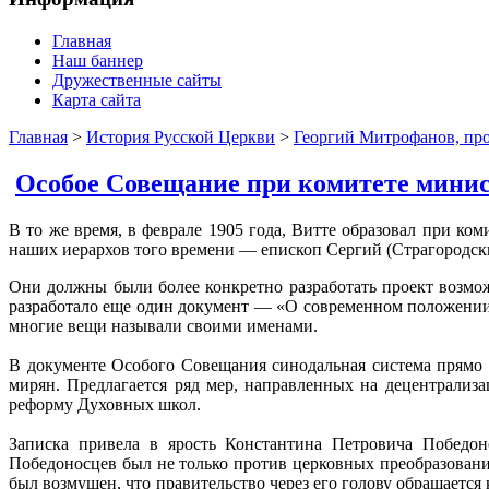
Главная
Наш баннер
Дружественные сайты
Карта сайта
Главная
>
История Русской Церкви
>
Георгий Митрофанов, пр
Особое Совещание при комитете мини
В то же время, в феврале 1905 года, Витте образовал при к
наших иерархов того времени — епископ Сергий (Страгородск
Они должны были более конкретно разработать проект возмо
разработало еще один документ — «О современном положении 
многие вещи называли своими именами.
В документе Особого Совещания синодальная система прямо 
мирян. Предлагается ряд мер, направленных на децентрализ
реформу Духовных школ.
Записка привела в ярость Константина Петровича Победоно
Победоносцев был не только против церковных преобразований
был возмущен, что правительство через его голову обращаетс