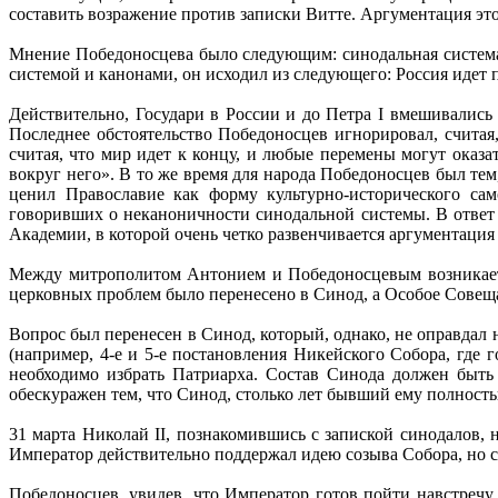
составить возражение против записки Витте. Аргументация это
Мнение Победоносцева было следующим: синодальная система 
системой и канонами, он исходил из следующего: Россия идет
Действительно, Государи в России и до Петра I вмешивались
Последнее обстоятельство Победоносцев игнорировал, считая
считая, что мир идет к концу, и любые перемены могут оказа
вокруг него». В то же время для народа Победоносцев был те
ценил Православие как форму культурно-исторического сам
говоривших о неканоничности синодальной системы. В ответ 
Академии, в которой очень четко развенчивается аргументация
Между митрополитом Антонием и Победоносцевым возникает к
церковных проблем было перенесено в Синод, а Особое Совеща
Вопрос был перенесен в Синод, который, однако, не оправдал 
(например, 4-е и 5-е постановления Никейского Собора, где
необходимо избрать Патриарха. Состав Синода должен быть 
обескуражен тем, что Синод, столько лет бывший ему полност
31 марта Николай II, познакомившись с запиской синодалов, 
Император действительно поддержал идею созыва Собора, но с
Победоносцев, увидев, что Император готов пойти навстречу