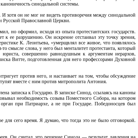
ь каноничность синодальной системы.
 И хотя он не мог не видеть противоречия между синодальной
ни Русской Православной Церкви.
ил, но оформил, исходя из опыта протестантских государств.
т к ее разрушению. Он искренне отстаивал эту точку зрения,
еристике К. Леонтьева, «умерщвлял все живое, что появлялось
то смысле слова, у него был менталитет протестанта, который
о юриста, совершенно равнодушным к аргументам иерархов,
писка Витте, подготовленная для него профессорами Духовной
ригует против него, и настаивает на том, чтобы обсуждение
ступят вместе с ним против митрополита Антония.
лена записка к Государю. В записке Синод, ссылаясь на каноны
новывал необходимость созыва Поместного Собора, на котором
 орган при Патриархе, а не при Государе. Победоносцев был
 для сего время. Я думаю, что тогда это не было отговоркой.
еев. Он считал, что решение Синода — результат давления на