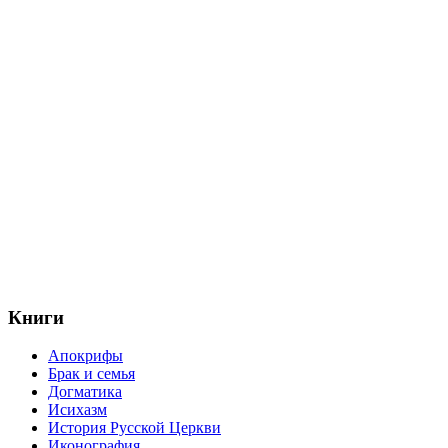
Книги
Апокрифы
Брак и семья
Догматика
Исихазм
История Русской Церкви
Иконография