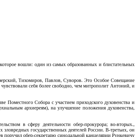
 которое вошли: один из самых образованных и блистательных
зерский, Тихомиров, Павлов, Суворов. Это Особое Совещание
чувствовали себя более свободно, чем митрополит Антоний, и
ве Поместного Собора с участием приходского духовенства и
рхиальным архиереям), на улучшение положения духовенства,
ьством в сферу деятельности обер-прокурора; во-вторых.,
х зловредных государственных деятелей России. В-третьих, он
цев поручил обер-секретарю синодальной канцелярии Рункевичу