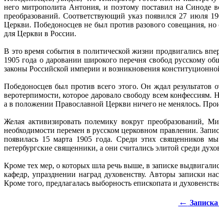
него митрополита Антония, и поэтому поставил на Синоде в
преобразований. Соответствующий указ появился 27 июля 19
Церкви. Победоносцев не был против разового совещания, но 
для Церкви в России.
В это время события в политической жизни продвигались впер
1905 года о даровании широкого перечня свобод русскому об
законы Российской империи и возникновения конституционной
Победоносцев был против всего этого. Он ждал результатов о
веротерпимости, которое даровало свободу всем конфессиям. 
а в положении Православной Церкви ничего не менялось. Про
Желая активизировать полемику вокруг преобразований, Ми
необходимости перемен в русском церковном правлении. Запи
появилась 15 марта 1905 года. Среди этих священников мы
петербургские священники, а они считались элитой среди дух
Кроме тех мер, о которых шла речь выше, в записке выдвигал
кафедр, упразднении наград духовенству. Авторы записки на
Кроме того, предлагалась выборность епископата и духовенств
←
Записка