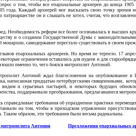
опрос о том, чтобы все епархиальные архиереи до конца 1905 
05 года. Каждый архиерей мог высказать свою точку зрения не
о патриаршестве он и слышать не хотел, считая, что возглавл
ед. Необходимость реформ все более осознавалась в высших круг
ществу и о создании Государственной Думы с законодательными
 монархии, самодержавие перестало существовать в своем преж
тзывов епархиальных архиереев. Но время не терпело. 17 апре
Некоторые ограничения оставались для иудеев и для старообрядц
изошло именно то, чего боялся митрополит Антоний.
трополит Антоний ждал благословения на опубликование в Ц
ска, написанная тридцатью петербургскими священниками, котор
 видим и серьезных пастырей, и некоторых будущих обновле
овенства, поддерживали преобразования, предлагавшиеся митро
ись справедливые требования об упразднении практики перемещен
стаивали на том, чтобы в приходском управлении присутствовал
а. Таким образом, эти требования были весьма радикальны.
 митрополита Антония
Предложения епархиальных а