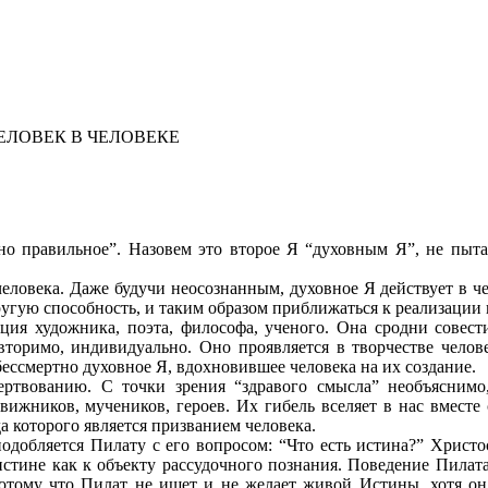
ЕЛОВЕК В ЧЕЛОВЕКЕ
ьно правильное”. Назовем это второе Я “духовным Я”, не пыта
овека. Даже будучи неосознанным, духовное Я действует в чело
ругую способность, и таким образом приближаться к реализации 
ия художника, поэта, философа, ученого. Она сродни совести
торимо, индивидуально. Оно проявляется в творчестве челов
бессмертно духовное Я, вдохновившее человека на их создание.
ертвованию. С точки зрения “здравого смысла” необъясним
ижников, мучеников, героев. Их гибель вселяет в нас вместе 
а которого является призванием человека.
подобляется Пилату с его вопросом: “Что есть истина?” Христо
 истине как к объекту рассудочного познания. Поведение Пила
 потому что Пилат не ищет и не желает живой Истины, хотя он