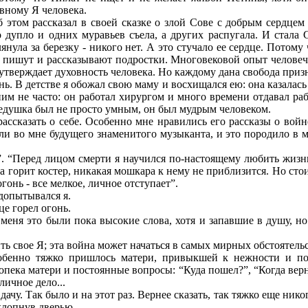
овному Я человека.
 этом рассказал в своей сказке о злой Сове с добрым сердцем
 дупло и одних муравьев съела, а других распугала. И стала 
лянула за березку - никого нет. А это стучало ее сердце. Потому
ом пишут и рассказывают подростки. Многовековой опыт человеч
тверждает духовность человека. Но каждому дана свобода призна
ь. В детстве я обожал свою маму и восхищался ею: она казалас
м не часто: он работал хирургом и много времени отдавал рабо
едушка был не просто умным, он был мудрым человеком.
рассказать о себе. Особенно мне нравились его рассказы о войн
и во мне будущего знаменитого музыканта, и это породило в м
”. “Перед лицом смерти я научился по-настоящему любить жизнь
да горит костер, никакая мошкара к нему не приблизится. Но ст
огонь - все мелкое, личное отступает”.
 допытывался я.
це горел огонь.
 меня это были пока высокие слова, хотя и запавшие в душу, н
ть свое Я; эта война может начаться в самых мирных обстоятельс
обенно тяжко пришлось матери, привыкшей к нежности и пос
опека матери и постоянные вопросы: “Куда пошел?”, “Когда верн
личное дело...
дачу. Так было и на этот раз. Вернее сказать, так тяжко еще нико
 хлопнув дверью.