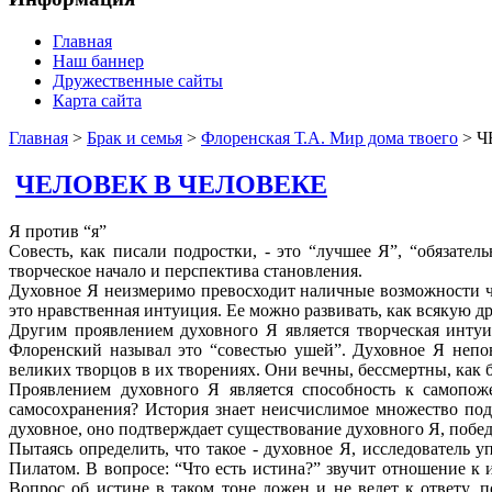
Главная
Наш баннер
Дружественные сайты
Карта сайта
Главная
>
Брак и семья
>
Флоренская Т.А. Мир дома твоего
> Ч
ЧЕЛОВЕК В ЧЕЛОВЕКЕ
Я против “я”
Совесть, как писали подростки, - это “лучшее Я”, “обязател
творческое начало и перспектива становления.
Духовное Я неизмеримо превосходит наличные возможности чел
это нравственная интуиция. Ее можно развивать, как всякую д
Другим проявлением духовного Я является творческая интуиц
Флоренский называл это “совестью ушей”. Духовное Я непов
великих творцов в их творениях. Они вечны, бессмертны, как 
Проявлением духовного Я является способность к самопож
самосохранения? История знает неисчислимое множество подв
духовное, оно подтверждает существование духовного Я, побед
Пытаясь определить, что такое - духовное Я, исследователь у
Пилатом. В вопросе: “Что есть истина?” звучит отношение к
Вопрос об истине в таком тоне ложен и не ведет к ответу,