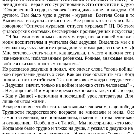
невидимого - вера в его существование. Это относится и к дух
“Сокровенный сердца человек” невидимо живет в каждом. Об
дуплом. Там было чудо в дупле - муравьи. Влетела Сова в то
Выглянула из дупла - никого нет. Все равно кто-то стучит. Заг
говорило: “Отпусти муравьев, отпусти муравьев!” [1]. Об эт
философских системах, бессмертных произведениях искусства у
...“Я был единственным сыном у матери, посвятившей мне жизн
моим воспитателем и учителем был дедушка. Виделись мы с ни
слушали музыку; многие приходили за помощью, за советом. Д
Мне хотелось стать таким, как дедушка, и часто я просил его 
изнеженным, избалованным ребенком. Родные, знакомые видел
войне я оказался простым солдатом...”
Из рассказов дедушки я понял, что значат слова “огонь войны
бою перестаешь думать о себе. Как бы тебе объяснить это? Ког
ничем от них не отбиться. Так и в человеке: когда в сердце его 
- Дедушка, значит, только на войне и можно стать человеком? -
- Нет, дорогой. И в мирное время нужно жить так, чтобы в серд
- Как у Данко? - вспомнил я последний урок литературы. Для
лишь опытом жизни.
Вскоре я понял: чтобы стать настоящим человеком, надо победи
Трудности подросткового возраста не миновали и меня. Ос
самостоятельным, все понимающим, и меня тяготила ревнивая 
и отношения... Особенно - с Таней... Мы поссорились - это мое 
Когда мне было трудно и тяжко на душе, я уезжал к дедушке на 
только душевно, но и физически... Я уехал из дома “навсегда”,