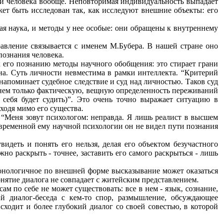
ки человека вообще. Неповторимая индивидуальность выпадает
жет быть исследован так, как исследуют внешние объекты: его
ая наука, и методы у нее особые: они обращены к внутреннему
авление связывается с именем М.Бубера. В нашей стране оно
ознания человека.
к его познанию методы научного обобщения: это стирает грани
на. Суть личности невместима в рамки интеллекта. “Критерий
напоминает судебное следствие и суд над личностью. Таков суд
в нем только фактическую, вещную определенность переживаний
себя будет судить)”. Это очень точно выражает ситуацию в
ходя мимо его существа.
 “Меня зовут психологом: неправда. Я лишь реалист в высшем
современной ему научной психологии он не видел пути познания
идеть и понять его нельзя, делая его объектом безучастного
но раскрыть - точнее, заставить его самого раскрыться - лишь
 монологичное по внешней форме высказывание может оказаться
ятие диалога не совпадает с житейским представлением.
м по себе не может существовать: все в нем - язык, сознание,
й диалог-беседа с кем-то спор, размышление, обсуждающее
сходит и более глубокий диалог со своей совестью, в которой