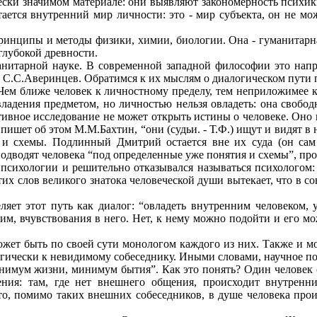
чески значимом материале: они выявляют закономерность психи
ается внутренний мир личности: это - мир субъекта, он не мо
 принципы и методы физики, химии, биологии. Она - гуманитарн
глубокой древности.
анитарной науке. В современной западной философии это напр
С.С.Аверинцев. Обратимся к их мыслям о диалогическом пути п
 Чем ближе человек к личностному пределу, тем неприложимее 
владения предметом, но личностью нельзя овладеть: она свобод
тивное исследование не может открыть истины о человеке. Оно 
пишет об этом М.М.Бахтин, “они (судьи. - Т.Ф.) ищут и видят 
и схемы. Подлинный Дмитрий остается вне их суда (он сам 
одводят человека “под определенные уже понятия и схемы”, про
психологии и решительно отказывался называться психологом:
этих слов великого знатока человеческой души вытекает, что в 
яет этот путь как диалог: “овладеть внутренним человеком, ув
ним, вчувствования в него. Нет, к нему можно подойти и его мож
 может быть по своей сути монологом каждого из них. Также и
ически к невидимому собеседнику. Иными словами, научное пон
инимум жизни, минимум бытия”. Как это понять? Один человек са
ния: там, где нет внешнего общения, происходит внутренни
 что, помимо таких внешних собеседников, в душе человека прои