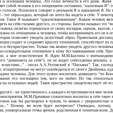
и осознания человека. Это голос вечности в его душе. Живя в
ляет собой человек в его теперешнем состоянии, “наличным Я”: то
 голосов. Психологи говорят о реальном Я и идеальном Я. Не в
е Я - тот образ-идеал, который он хотел бы видеть в себе. У нек
вия. Такое Я называют “идеализированным”. Каким человек являет
еть на себя глазами другого, со стороны. Бахтин называл это “
человека; нелегко отрешиться от своих взглядов, оценок, вкусов
ужна по отношению к человеку, чтобы воспринимать его не в огр
торая позволяет увидеть целостный образ. Правильная дистан
танция создает и сохраняет красоту отношений, способствует их 
 и беспристрастно. Только так можно увидеть другого человека и
ежно-созерцательное отношение к нему без навязывания себя. 
е он, а мое эгоистическое Я. Идеи М.М.Бахтина о вненаходи
него “доминанта на себя”), он не видит собеседника реально, 
 эгоистами...” - писал А.А.Ухтомский в “Письмах”. Так, госпо
 эгоцентричные не могут освободиться от своего Двойника, куда
адача человека. Для этого нужно воспитать доминанту “по Копе
мание его поглощено тем, кого он любит. Но так относиться 
 на остальных людей. Такое пристрастие свидетельствует об эго
другого - не единственного, а каждого встретившегося мне челов
овосприятия. М.М.Пришвин сознательно воспитал в себе такое 
 личное как бы растворено в чужом, то можно с уверенностью 
...” Почему же всем будет интересно? Очевидно, потому, ч
ая, универсальная точка зрения, родственная и понятная всем. 