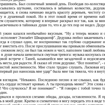
 спрашивать. Был солнечный зимний день. Пообедав по-холостяц
сывались шутками, состязались в забавных колкостях, дедуш
ащается, я снова начинаю видеть красоту деревьев, чистоту с
соту и душевный покой. Но в этот покой время от времени наб
ем слушателем, которому я впервые раскрыл все так, как за мину
свечивало в тайниках души то, что я до тех пор не видел. Деду
й ужин казался необычайно вкусным. “Ну а теперь можно и от
исполняет Элизабет Шварцкопф”. Дедушка любил заканчивать в
когда я слушал один, не воспринимал так глубоко содержание 
мог вместить его. После прослушивания мы привыкли обменивать
снежном лесу; он был так нежен и чист, наполнен такой любовью
 в душе начала шевелиться смутная тревога: музыка коснулась ск
вой встрече с Таней, казавшейся мне загадочной и недосягаемо
места для радости. Я сказал об этом дедушке. “Все понятно”, - 
истой женственности. Мне стало трудно слушать. Ласковая игр
 первый раз наносишь мне удар” была мне так тяжела, что я внут
ня взглядом. “Неважно. Последнюю песню я не слышал, как буд
десь сердце истекает кровью. А ты проходишь мимо!” Эти слова о
 Что случилось? Я не понимаю!” - “Я говорю с тобой точно та
один.
ался и пролился слезами обиды, досады, оставленности. Я пр
 в моей душе. Кратко и схематично я могу передать это в виде т