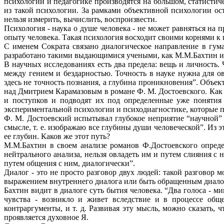
психологии и педагогике производятся на большом, статисти
из такой психологии. За рамками объективной психологии ост
нельзя измерить, вычислить, воспроизвести.
Психология - наука о душе человека - не может равняться на
опыту человека. Такая психология восходит своими корнями к 
С именем Сократа связано диалогическое направление в гум
разработано такими выдающимися учеными, как М.М.Бахтин и 
В научных исследованиях есть два предела: вещь и личность.
между гением и бездарностью. Точность в науке нужна для о
здесь не точность познания, а глубина проникновения”. Объек
над Дмитрием Карамазовым в романе Ф. М. Достоевского. Как 
и поступков и подводят их под определенные уже понятия 
экспериментальной психологии и психодиагностике, которые п
Ф. М. Достоевский испытывал глубокое неприятие “научной” 
смысле, т. е. изображаю все глубины души человеческой”. Из 
ее глубин. Каков же этот путь?
М.М.Бахтин в своем анализе романов Ф.Достоевского определ
нейтрального анализа, нельзя овладеть им и путем слияния с 
путем общения с ним, диалогически”.
Диалог - это не просто разговор двух людей: такой разговор
выражением внутреннего диалога или быть обращенным диалог
Бахтин видит в диалоге суть бытия человека. “Два голоса - м
чувства - возникло и живет вследствие и в процессе обще
контраргументы, и т. д. Развивая эту мысль, можно сказать,
проявляется духовное Я.