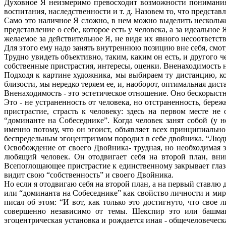
Духовное Я неизмеримо превосходит возможности понимания 
воспитания, наследственности и т. д. Назовем то, что представ
Само это наличное Я сложно, в нем можно выделить несколько
представление о себе, которое есть у человека, а за идеально
желаемое за действительное Я, не видя их явного несоответст
Для этого ему надо занять внутреннюю позицию вне себя, смотр
Трудно увидеть объективно, таким, каким он есть, и другого 
собственные пристрастия, интересы, оценки. Вненаходимость н
Подходя к картине художника, мы выбираем ту дистанцию, ко
близости, мы нередко теряем ее, и, наоборот, оптимальная дис
Вненаходимость - это эстетическое отношение. Оно бескорыстно
Это - не устраненность от человека, но отстраненность, бер
пристрастие, страсть к человеку: здесь на первом месте н
“доминанте на Собеседнике”. Когда человек занят собой (у 
именно потому, что он эгоист, объявляет всех принципиально
беспредельным эгоцентризмом породил в себе двойника. “Люди
Освобождение от своего Двойника- трудная, но необходимая з
любящий человек. Он отодвигает себя на второй план, вни
Всепоглощающее пристрастие к единственному закрывает глаза
видит свою “собственность” и своего Двойника.
Но если я отодвигаю себя на второй план, а на первый ставлю 
или “доминанта на Собеседнике” как свойство личности и мир
писал об этом: “И вот, как только это достигнуто, что свое
совершенно независимо от темы. Шекспир это или башмаки
эгоцентрическая установка и рождается иная - общечеловеческ