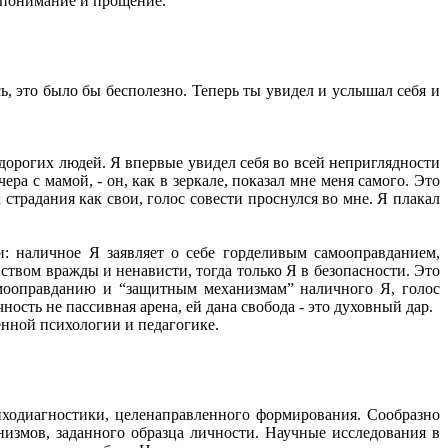
ь понимание и прощение.
сь, это было бы бесполезно. Теперь ты увидел и услышал себя и
 дорогих людей. Я впервые увидел себя во всей неприглядности
ера с мамой, - он, как в зеркале, показал мне меня самого. Это
страдания как свои, голос совести проснулся во мне. Я плакал
и: наличное Я заявляет о себе горделивым самооправданием,
вством вражды и ненависти, тогда только Я в безопасности. Это
мооправданию и “защитным механизмам” наличного Я, голос
ность не пассивная арена, ей дана свобода - это духовный дар.
нной психологии и педагогике.
сиходиагностики, целенаправленного формирования. Сообразно
низмов, заданного образца личности. Научные исследования в