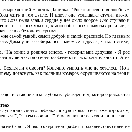
 четырехлетний мальчик Данилка: “Росло дерево с волшебным
Сова жить в том дупле. И вдруг она услышала: стучит кто-то.
 что Сова была злая, а сердце у нее было доброе. Оно стучало и
ества на разных языках, в многообразных символах религий, в
ть ее в себе или отвергнуть.
ь мне самой умной, самой доброй и самой красивой. Но главным
те. Дома у него собирались знакомые и друзья, читали стихи,
е. “На войне я родился заново, - говорил мне дедушка. - Я рос
оей душе чувство своей особенности, исключительности. А на
. Боялся ли я смерти? Конечно, умирать мне не хотелось. Но в
оит ему погаснуть, как полчища комаров обрушиваются на тебя и
о еще не ставшие тем глубоким убеждением, которое рождается
твах.
лушанию своего ребенка: я чувствовал себя уже взрослым,
ешься?”, “С кем говорил?” У меня появились свои личные дела
гда не было... Я был совершенно разбит, подавлен, обессилен не