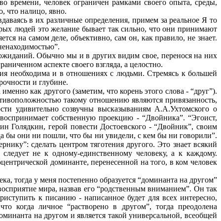
о времени, человек ограничен рамками своего опыта, среды,
, что налицо, явно.
даваясь в их различные определения, примем за реальное Я то
оторых людей это желание бывает так сильно, что они принимают
ся на самом деле, объективно, сам он, как правило, не знает.
вненаходимостью”.
, ожиданий. Обычно мы и в других видим свое, перенося на них
аниченном аспекте своего взгляда, а целостно.
ция необходима и в отношениях с людьми. Стремясь к большей
прочности и глубине.
менно как другого (заметим, что корень этого слова - “друг”).
Противоположностью такому отношению являются привязанность,
мости удивительно созвучны высказываниям А.А.Ухтомского о
а воспринимает собственную проекцию - “Двойника”. “Эгоист,
дин Голядкин, герой повести Достоевского - “Двойник”, своим
 бы они ни пошли, что бы ни увидели, с кем бы ни говорили”.
рнику”: сделать центром тяготения другого. Это знает всякий
следует не к одному-единственному человеку, а к каждому.
центрической доминанте, перенесенной на того, в ком человек
ека, тогда у меня постепенно образуется “доминанта на другом”
восприятие мира, назвав его “родственным вниманием”. Он так
приступить к писанию - написанное будет для всех интересно,
то когда личное “растворено в другом”, тогда преодолена
Доминанта на другом и является такой универсальной, всеобщей