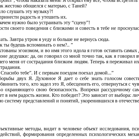
строил”, чтобы наказать меня! Я открыл ему все, чтобы встретит
ак жестоко обошелся с матерью, с Таней?
было слушать эту музыку?!
принести радость и утешить их.
 зачем нужно было устраивать эту “сцену”!
ости своего поведения с близкими и совесть в тебе не проснула
ть. Завтра утром я уеду и больше не вернусь сюда.
к ты будешь вспоминать о нем?.. ”
тованы эгоизмом, и во имя этого идола я готов оставить самых
не дедушки: да, он говорил со мной точно так, как я говорил вч
го меня от сострадания близким людям. Теперь я переживал их 
страдания.
 Спасибо тебе”. И с первым поездом поехал домой...”
борьбы двух Я. Духовное Я дает о себе знать голосом совест
винить того, кто задел это Я, обесценить его, отвернуться с чу
о охраняющего свою безопасность. Вопреки рассудочному са
ет в нем радость жизни. Кто победит? Это зависит от выбора: лич
 систему представлений и понятий, укоренившихся в отечестве
бъективные методы, видит в человеке объект исследования, п
оздействий, формирования определенных психологических меха