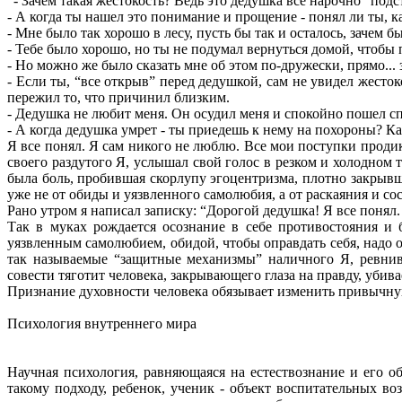
“- Зачем такая жестокость? Ведь это дедушка все нарочно “под
- А когда ты нашел это понимание и прощение - понял ли ты, к
- Мне было так хорошо в лесу, пусть бы так и осталось, зачем 
- Тебе было хорошо, но ты не подумал вернуться домой, чтобы 
- Но можно же было сказать мне об этом по-дружески, прямо...
- Если ты, “все открыв” перед дедушкой, сам не увидел жесток
пережил то, что причинил близким.
- Дедушка не любит меня. Он осудил меня и спокойно пошел спа
- А когда дедушка умрет - ты приедешь к нему на похороны? Ка
Я все понял. Я сам никого не люблю. Все мои поступки продик
своего раздутого Я, услышал свой голос в резком и холодном то
была боль, пробившая скорлупу эгоцентризма, плотно закрывше
уже не от обиды и уязвленного самолюбия, а от раскаяния и со
Рано утром я написал записку: “Дорогой дедушка! Я все понял.
Так в муках рождается осознание в себе противостояния и 
уязвленным самолюбием, обидой, чтобы оправдать себя, надо об
так называемые “защитные механизмы” наличного Я, ревнив
совести тяготит человека, закрывающего глаза на правду, убива
Признание духовности человека обязывает изменить привычную
Психология внутреннего мира
Научная психология, равняющаяся на естествознание и его о
такому подходу, ребенок, ученик - объект воспитательных в