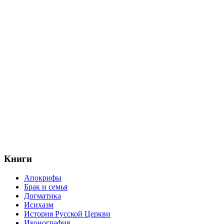
Книги
Апокрифы
Брак и семья
Догматика
Исихазм
История Русской Церкви
Иконография