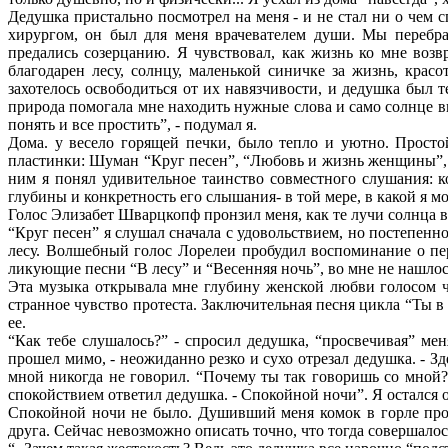
Дедушка пристально посмотрел на меня - и не стал ни о чем
хирургом, он был для меня врачевателем души. Мы перебра
предались созерцанию. Я чувствовал, как жизнь ко мне возвр
благодарен лесу, солнцу, маленькой синичке за жизнь, кра
захотелось освободиться от их навязчивости, и дедушка был т
природа помогала мне находить нужные слова и само солнце вы
понять и все простить”, - подумал я.
Дома. у весело горящей печки, было тепло и уютно. Просто
пластинки: Шуман “Круг песен”, “Любовь и жизнь женщины”, 
ним я понял удивительное таинство совместного слушания: 
глубины и конкретность его слышания- в той мере, в какой я 
Голос Элизабет Шварцкопф пронзил меня, как те лучи солнца в 
“Круг песен” я слушал сначала с удовольствием, но постепенно
лесу. Волшебный голос Лорелеи пробудил воспоминание о пер
ликующие песни “В лесу” и “Весенняя ночь”, во мне не нашлось 
Эта музыка открывала мне глубину женской любви голосом ч
странное чувство протеста. Заключительная песня цикла “Ты в
ее.
“Как тебе слушалось?” - спросил дедушка, “просвечивая” ме
прошел мимо, - неожиданно резко и сухо отрезал дедушка. - З
мной никогда не говорил. “Почему ты так говоришь со мной?!
спокойствием ответил дедушка. - Спокойной ночи”. Я остался 
Спокойной ночи не было. Душивший меня комок в горле прорв
друга. Сейчас невозможно описать точно, что тогда совершалось