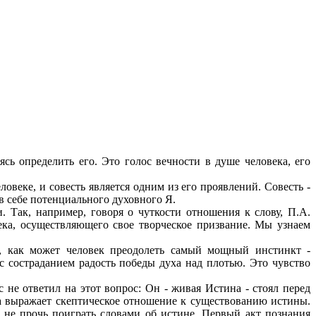
ясь определить его. Это голос вечности в душе человека, его
веке, и совесть является одним из его проявлений. Совесть -
в себе потенциального духовного Я.
. Так, например, говоря о чуткости отношения к слову, П.А.
ека, осуществляющего свое творческое призвание. Мы узнаем
о, как может человек преодолеть самый мощный инстинкт -
с состраданием радость победы духа над плотью. Это чувство
с не ответил на этот вопрос: Он - живая Истина - стоял перед
та выражает скептическое отношение к существованию истины.
 не прочь поиграть словами об истине. Первый акт познания