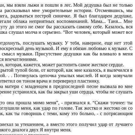
ки, мы взяли лыжи и пошли в лес. Мой дедушка был не только
ка рассказывал мне уморительные истории. Отсмеявшись, мы
нега, радоваться пестрой синичке. Я был благодарен дедушке,
егали облака неприятных воспоминаний. Мама... Таня... Мне
ту до этого не смог бы рассказать самому себе. Казалось, вся
шка слушал молча и серьезно. “Вот человек, который может все
дохнуть, послушать музыку. У тебя, наверное, еще нет этой
оскресный день музыкой. И ему я обязан любовью к музыке. С
и смысл музыки. Присутствие дедушки как бы вливало в меня
ся впечатлениями.
, которая, кажется, может растопить самое жесткое сердце.
рытой тупой боли, от которой, как мне казалось, я вылечился в
й. . . Потянулась цепочка унылых мыслей. И когда зазвучали
ответил он тоном врача и перевернул пластинку.
а матери с младенцем в предпоследней песне вызвала во мне
ренне устранился, как бы закрыл уши сердца, чтобы не слушать
то она прошла мимо меня”, - признался я. “Скажи точнее: ты
глушили меня, как удар по голове. Так жестко и жестоко он со
к, как ты говоришь с теми, кому это больно, - с потрясающим
иехал за утешением, а вместо этого получил удар от лучшего
акого диалога двух Я внутри меня.