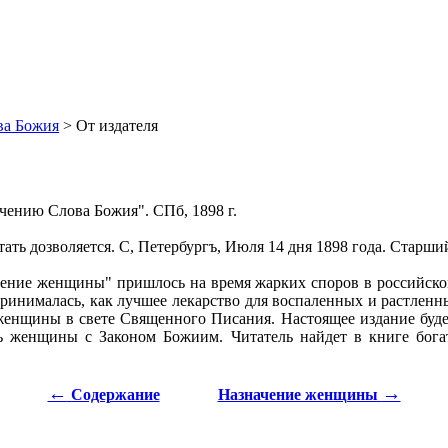
ва Божия
> От издателя
чению Слова Божия". СПб, 1898 г.
ать дозволяется. С, Петербургъ, Июля 14 дня 1898 года. Старш
чение женщины" пришлось на время жарких споров в российск
принималась, как лучшее лекарство для воспаленных и растлен
женщины в свете Священного Писания. Настоящее издание будет
ь женщины с Законом Божиим. Читатель найдет в книге бога
←
→
Содержание
Назначение женщины