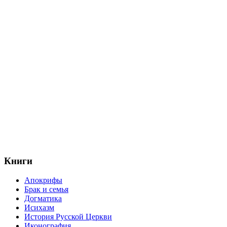
Книги
Апокрифы
Брак и семья
Догматика
Исихазм
История Русской Церкви
Иконография