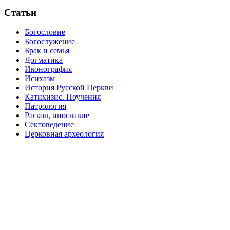
Статьи
Богословие
Богослужение
Брак и семья
Догматика
Иконография
Исихазм
История Русской Церкви
Катихизис. Поучения
Патрология
Раскол, инославие
Сектоведение
Церковная археология