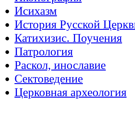
Исихазм
История Русской Церкв
Катихизис. Поучения
Патрология
Раскол, инославие
Сектоведение
Церковная археология