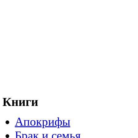
Книги
Апокрифы
Брак и семья