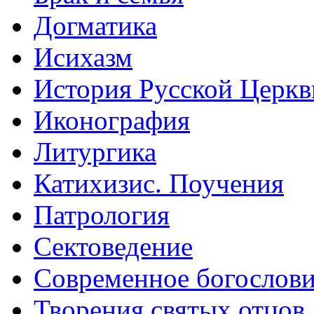
Догматика
Исихазм
История Русской Церкв
Иконография
Литургика
Катихизис. Поучения
Патрология
Сектоведение
Современное богослов
Творения святых отцов