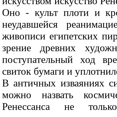
искусством искусство Рен
Оно - культ плоти и кр
неудавшейся реанимаци
живописи египетских пир
зрение древних художн
поступательный ход вре
свиток бумаги и уплотнил
В античных изваяниях си
можно назвать космич
Ренессанса не тольк