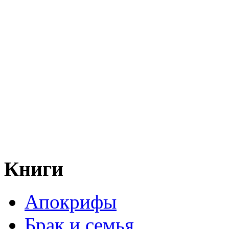
Книги
Апокрифы
Брак и семья