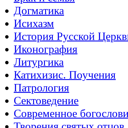
Догматика
Исихазм
История Русской Церкв
Иконография
Литургика
Катихизис. Поучения
Патрология
Сектоведение
Современное богослов
Творения святых отцов