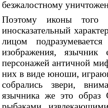
безжалостному уничтоже
Поэтому иконы того п
иносказательный характер
лицом подразумевается
изображения, язычник
персонажей античной миф
них в виде юноши, играющ
собрались звери, вни
язычника же это образ
рыбаками, извлекающими