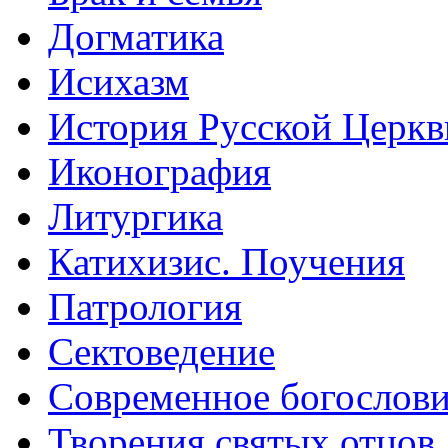
Догматика
Исихазм
История Русской Церкв
Иконография
Литургика
Катихизис. Поучения
Патрология
Сектоведение
Современное богослов
Творения святых отцов