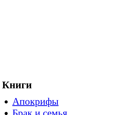
Книги
Апокрифы
Брак и семья