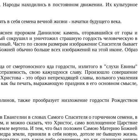
я. Народы находились в постоянном движении. Их культурное
 в себя семена вечной жизни - начатки будущего века.
ъяснен пророком Даниилом: камень, оторвавшийся от горы и
рый сокрушил и уничтожил страшную гордость человеческую в
нный. Часто по своим размерам изображение Спасителя бывает
 Божией обычно больше всех изображений на этой иконе. Образ
да от смертоносного яда гордости, излитого в "слухи Евины"
отразимость, свою кажущуюся славу. Произошло совершение
Христова - это образ непреходящей славы, вольного умаления
ет как бы печать, выражающую праздник в его основном смысле,
линов, также прообразует низложение гордости Рождеством
 в Евангелии в словах Самого Спасителя о горчичном семени, в
м, и можно сказать, что Христос, само воплощенное Царствие
 земле вертепа. И тем, что был положен Самою Материю Божией
 недра земли, приняли в себя новую, дотоле не бывшую жизнь.
 попытки дать какое-либо освещение, но как сплошная черная