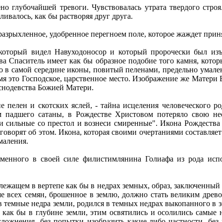
но глубочайшей тревоги. Чувствовалась утрата твердого стро
ливалось, как бы растворяя друг друга.
рыхленное, удобренное перегноем поле, которое жаждет принять
 который видел Навуходоносор и который пророчески был из
ва Спаситель имеет как бы образное подобие того камня, кото
но в самой середине иконы, повитый пеленами, предельно умале
емя это Господское, царственное место. Изображение же Матери
иснодевства Божией Матери.
 пелен и скотских яслей, - тайна исцеления человеческого ро
м падшего сатаны, в Рождестве Христовом потеряло свою не
и сильные со престол и вознеси смиренные". Икона Рождества 
 говорят об этом. Икона, которая своими очертаниями составля
маления.
менного в своей силе филистимлянина Голиафа из рода испо
 лежащем в вертепе как бы в недрах земных, образ, заключенный
е всех семян, брошенное в землю, должно стать великим древо
в темные недра земли, родился в темных недрах выкопанного в
, как бы в глубине земли, этим освятились и осолились самые
ложнения, без попытки изобразить какие-либо частности, без