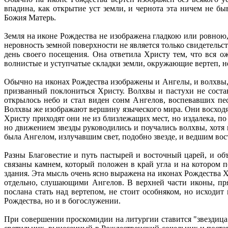
впадина, как открытие уст земли, и чернота эта ничем не бы
Божия Матерь.
Земля на иконе Рождества не изображена гладкою или ровною,
неровность земной поверхности не является только свидетельс
день своего посещения. Она ответила Христу тем, что вся ож
волнистые и уступчатые складки земли, окружающие вертеп, н
Обычно на иконах Рождества изображены и Ангелы, и волхвы, 
призванный поклониться Христу. Волхвы и пастухи не соста
открылось небо и стал виден сонм Ангелов, воспевавших пе
Волхвы же изображают вершину языческого мира. Они восходя
Христу приходят они не из близлежащих мест, но издалека, по
но движением звезды руководились и поучались волхвы, хотя и
была Ангелом, излучавшим свет, подобно звезде, и ведшим во
Разны Благовестие и путь пастырей и восточный царей, и о
связаны камнем, который положен в край угла и на котором п
здания. Эта мысль очень ясно выражена на иконах Рождества 
отдельно, слушающими Ангелов. В верхней части иконы, пря
послана стать над вертепом, не стоит особняком, но исходи
Рождества, но и в богослужении.
При совершении проскомидии на литургии ставится "звездица"