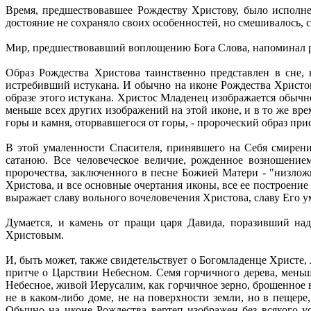
Время, предшествовавшее Рождеству Христову, было исполне
достояние не сохраняло своих особенностей, но смешивалось, с
Мир, предшествовавший воплощению Бога Слова, напоминал раз
Образ Рождества Христова таинственно представлен в сне,
истребивший истукана. И обычно на иконе Рождества Христо
образе этого истукана. Христос Младенец изображается обыч
меньше всех других изображений на этой иконе, и в то же вр
горы и камня, оторвавшегося от горы, - пророческий образ пр
В этой умаленности Спасителя, принявшего на Себя смирение
сатаною. Все человеческое величие, рожденное возношение
пророчества, заключенного в песне Божией Матери - "низлож
Христова, и все основные очертания иконы, все ее построение
выражает славу вольного вочеловечения Христова, славу Его у
Думается, и камень от пращи царя Давида, поразивший над
Христовым.
И, быть может, также свидетельствует о Богомладенце Христе,
притче о Царствии Небесном. Семя горчичного дерева, меньш
Небесное, живой Иерусалим, как горчичное зерно, брошенное 
не в каком-либо доме, не на поверхности земли, но в пещере
Обычно на иконе Рождества вертеп изображен без всякого ус