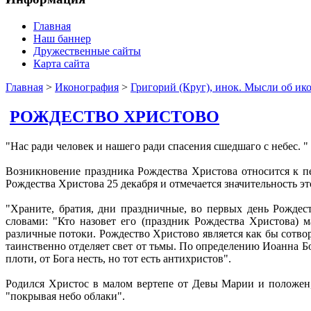
Главная
Наш баннер
Дружественные сайты
Карта сайта
Главная
>
Иконография
>
Григорий (Круг), инок. Мысли об ик
РОЖДЕСТВО ХРИСТОВО
"Нас ради человек и нашего ради спасения сшедшаго с небес. 
Возникновение праздника Рождества Христова относится к пе
Рождества Христова 25 декабря и отмечается значительность эт
"Храните, братия, дни праздничные, во первых день Рождес
словами: "Кто назовет его (праздник Рождества Христова) м
различные потоки. Рождество Христово является как бы сотв
таинственно отделяет свет от тьмы. По определению Иоанна Бо
плоти, от Бога несть, но тот есть антихристов".
Родился Христос в малом вертепе от Девы Марии и положен,
"покрывая небо облаки".