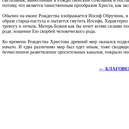
светильник, вынесенный в Рождественский сочельник и постав
потому, что является таинственным прообразом Христа, как зас
Обычно на иконе Рождества изображается Иосиф Обручник, в г
образе старца-пастуха и пытается смутить Иосифа. Характерн
тревогу и печаль. Матерь Божия как бы хочет всеми силами п
роде, ношение Ею скорбей человеческого рода.
Ко времени Рождества Христова древний мир оказался подв
начало. И едва различимо мир был одет иным, тоже сводящим
безчисленное разветвление оросительных каналов, покрыло оно
←
БЛАГОВЕ