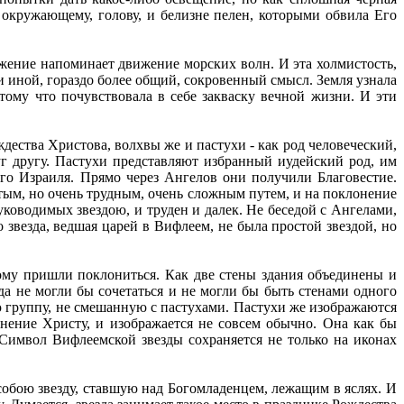
, окружающему, голову, и белизне пелен, которыми обвила Его
ижение напоминает движение морских волн. И эта холмистость,
и иной, гораздо более общий, сокровенный смысл. Земля узнала
отому что почувствовала в себе закваску вечной жизни. И эти
ества Христова, волхвы же и пастухи - как род человеческий,
г другу. Пастухи представляют избранный иудейский род, им
го Израиля. Прямо через Ангелов они получили Благовестие.
ым, но очень трудным, очень сложным путем, и на поклонение
уководимых звездою, и труден и далек. Не беседой с Ангелами,
 звезда, ведшая царей в Вифлеем, не была простой звездой, но
ому пришли поклониться. Как две стены здания объединены и
да не могли бы сочетаться и не могли бы быть стенами одного
ю группу, не смешанную с пастухами. Пастухи же изображаются
нение Христу, и изображается не совсем обычно. Она как бы
 Символ Вифлеемской звезды сохраняется не только на иконах
собою звезду, ставшую над Богомладенцем, лежащим в яслях. И