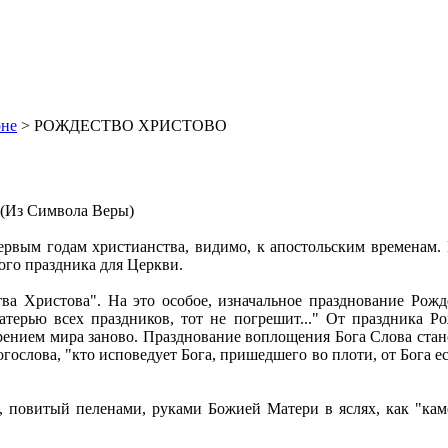
оне
> РОЖДЕСТВО ХРИСТОВО
" (Из Символа Веры)
рвым годам христианства, видимо, к апостольским временам. 
ого праздника для Церкви.
тва Христова". На это особое, изначальное празднование Рожд
атерью всех праздников, тот не погрешит..." От праздника Р
орением мира заново. Празднование воплощения Бога Слова ст
гослова, "кто исповедует Бога, пришедшего во плоти, от Бога ес
 повитый пеленами, руками Божией Матери в яслях, как "каме