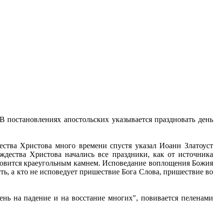
В постановлениях апостольских указывается праздновать день
ества Христова много времени спустя указал Иоанн Златоуст
ождества Христова начались все праздники, как от источника
ановится краеугольным камнем. Исповедание воплощения Божия
ть, а кто не исповедует пришествие Бога Слова, пришествие во
нь на падение и на восстание многих", повивается пеленами