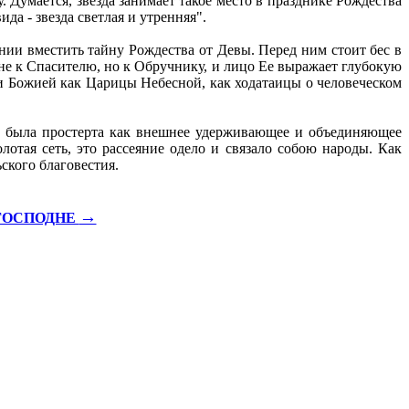
Думается, звезда занимает такое место в празднике Рождества
да - звезда светлая и утренняя".
нии вместить тайну Рождества от Девы. Перед ним стоит бес в
не к Спасителю, но к Обручнику, и лицо Ее выражает глубокую
ри Божией как Царицы Небесной, как ходатаицы о человеческом
и была простерта как внешнее удерживающее и объединяющее
отая сеть, это рассеяние одело и связало собою народы. Как
ского благовестия.
→
ГОСПОДНЕ