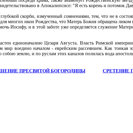
ленный посреди храма, также знаменует Рождественскую звезду. 
видетельствовано в Апокалипсисе: "Я есть корень и потомок Дави
лубокой скорби, измученный сомнениями, тем, что не в состоя
о для многих икон Рождества, что Матерь Божия обращена ликом 
омочь Иосифу, и в этой заботе уже определяется служение Мате
ластен единоначалию Цезаря Августа. Власть Римской импери
 мир воедино началом - еврейским рассеянием. Как тонкая зол
 собою землю, и по руслам этих каналов полилась вода апостоль
ЩЕНИЕ ПРЕСВЯТОЙ БОГОРОДИЦЫ
СРЕТЕНИЕ 