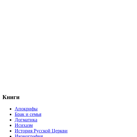
Книги
Апокрифы
Брак и семья
Догматика
Исихазм
История Русской Церкви
Иконография