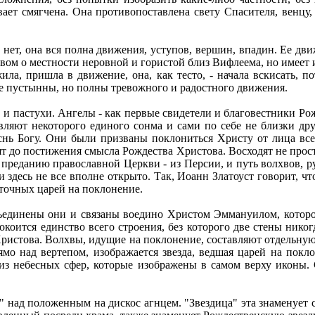
вает смягчена. Она противопоставлена свету Спасителя, венцу
 нет, она вся полна движения, уступов, вершин, впадин. Ее дв
твом о местности неровной и гористой близ Вифлеема, но имеет 
ила, пришла в движение, она, как тесто, - начала вскисать, п
е пустынны, но полны тревожного и радостного движения.
и пастухи. Ангелы - как первые свидетели и благовестники Рожд
вляют некоторого единого сонма и сами по себе не близки дру
снь Богу. Они были призваны поклониться Христу от лица все
т до постижения смысла Рождества Христова. Восходят не прост
 преданию православной Церкви - из Персии, и путь волхвов, р
 здесь не все вполне открыто. Так, Иоанн Златоуст говорит, что
сточных царей на поклонение.
бъединены они и связаны воедино Христом Эммануилом, котор
окоится единство всего строения, без которого две стены никог
Христова. Волхвы, идущие на поклонение, составляют отдельну
мо над вертепом, изображается звезда, ведшая царей на покло
т из небесных сфер, которые изображены в самом верху иконы.
 над положенным на дискос агнцем. "Звездица" эта знаменует 