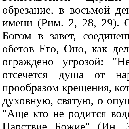
обрезание, в восьмой д
имени (Рим. 2, 28, 29).
Богом в завет, соедине
обетов Его, Оно, как де
ограждено угрозой: "Н
отсечется душа от на
прообразом крещения, кот
духовную, святую, о опущ
"Аще кто не родится во
Царствие Божие" (Ин. 