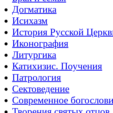
Догматика
Исихазм
История Русской Церкв
Иконография
Литургика
Катихизис. Поучения
Патрология
Сектоведение
Современное богослов
Творения святых отцов