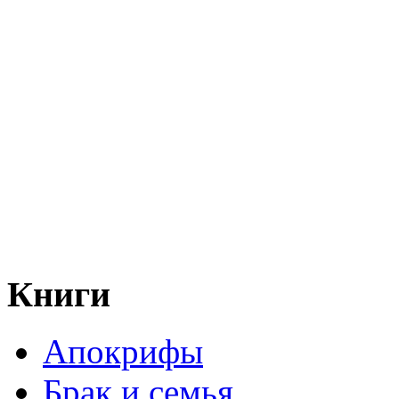
Книги
Апокрифы
Брак и семья