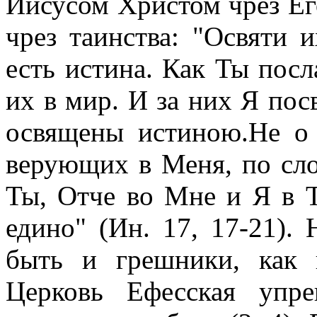
Иисусом Христом чрез Его
чрез таинства: "Освяти 
есть истина. Как Ты посл
их в мир. И за них Я по
освящены истиною.Не о
верующих в Меня, по слов
Ты, Отче во Мне и Я в Т
едино" (Ин. 17, 17-21).
быть и грешники, как 
Церковь Ефесская упре