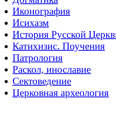
Иконография
Исихазм
История Русской Церкв
Катихизис. Поучения
Патрология
Раскол, инославие
Сектоведение
Церковная археология