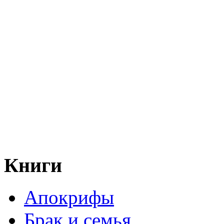
Книги
Апокрифы
Брак и семья