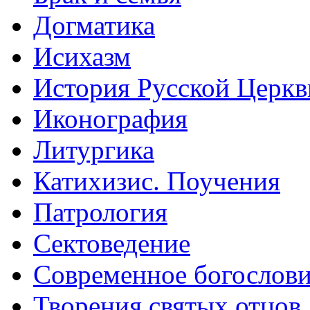
Догматика
Исихазм
История Русской Церкв
Иконография
Литургика
Катихизис. Поучения
Патрология
Сектоведение
Современное богослов
Творения святых отцов