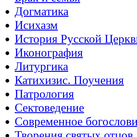
Догматика
Исихазм
История Русской Церкв
Иконография
Литургика
Катихизис. Поучения
Патрология
Сектоведение
Современное богослов
Творения святых отцов