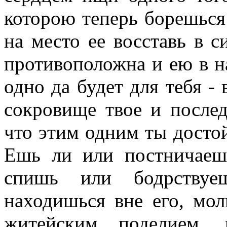
которою теперь борешься 
на место ее восставь в с
противоположна и ею в н
одно да будет для тебя - 
сокровище твое и послед
что этим одним ты досто
Ешь ли или постничаеш
спишь или бодрству
находишься вне его, мо
житейским поделием,