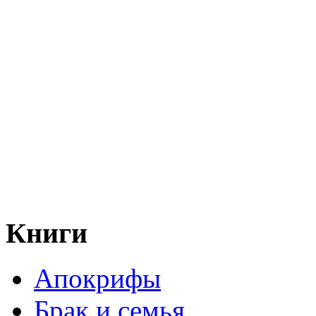
Книги
Апокрифы
Брак и семья