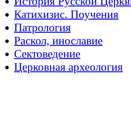
История Русской Церкв
Катихизис. Поучения
Патрология
Раскол, инославие
Сектоведение
Церковная археология