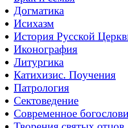
Догматика
Исихазм
История Русской Церкв
Иконография
Литургика
Катихизис. Поучения
Патрология
Сектоведение
Современное богослов
Творения святых отцов