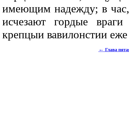
имеющим надежду; в час, 
исчезают гордые враги
крепцыи вавилонстии еже р
←
Глава пята