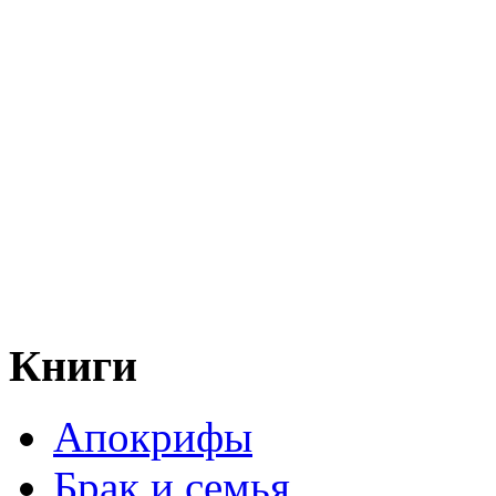
Книги
Апокрифы
Брак и семья