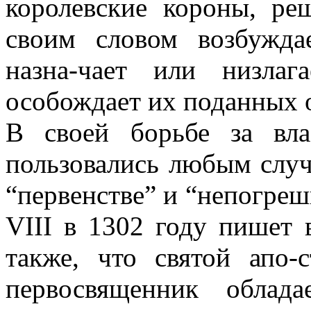
королевские короны, ре
своим словом возбужда
назна-чает или низлаг
особождает их поданных о
В своей борьбе за вл
пользовались любым случ
“первенстве” и “непогреш
VIII в 1302 году пишет 
также, что святой апо-
первосвященник облад