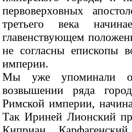
первоверховных апосто
третьего века начина
главенствующем положени
не согласны епископы 
империи.
Мы уже упоминали о ц
возвышении ряда горо
Римской империи, начиная
Так Ириней Лионский при
Киприан Карфагенский