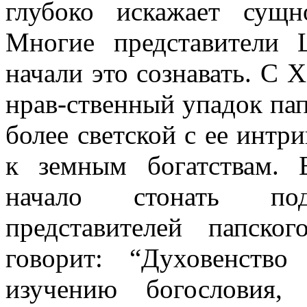
глубоко искажает сущн
Многие представители 
начали это сознавать. С 
нрав-ственный упадок папс
более светской с ее инт
к земным богатствам. 
начало стонать по
представителей папско
говорит: “Духовенств
изучению богословия,