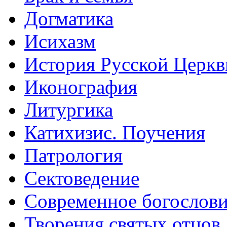
Догматика
Исихазм
История Русской Церкв
Иконография
Литургика
Катихизис. Поучения
Патрология
Сектоведение
Современное богослов
Творения святых отцов