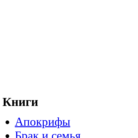
Книги
Апокрифы
Брак и семья