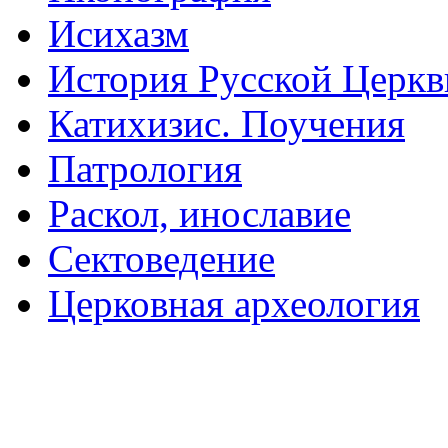
Исихазм
История Русской Церкв
Катихизис. Поучения
Патрология
Раскол, инославие
Сектоведение
Церковная археология