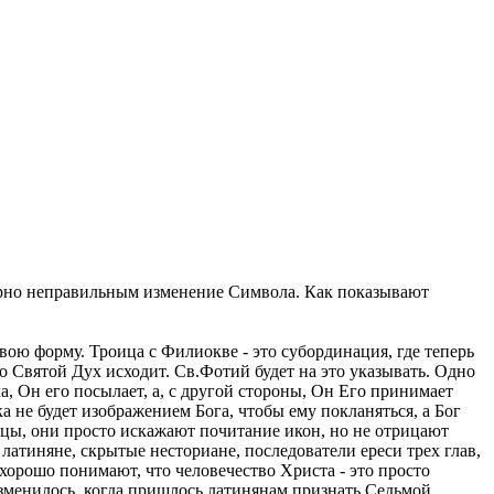
инарно неправильным изменение Символа. Как показывают
вою форму. Троица с Филиокве - это субординация, где теперь
го Святой Дух исходит. Св.Фотий будет на это указывать. Одно
а, Он его посылает, а, с другой стороны, Он Его принимает
а не будет изображением Бога, чтобы ему покланяться, а Бог
орцы, они просто искажают почитание икон, но не отрицают
атиняне, скрытые несториане, последователи ереси трех глав,
хорошо понимают, что человечество Христа - это просто
 изменилось, когда пришлось латинянам признать Седьмой