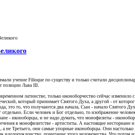
Великого
Великого
ринимали учение Filioque по существу и только считали дисципл
 позиции Льва III.
временном латинстве, только иконоборчество сейчас изменило с
еческий, который принимает Святого Духа, а другой - от которо
, это то, что получаются два начала, Сын - начало Святого Дух
г отдельно. Если человек и Бог отдельно, то изображение человек
риане - иконоборцы, и не надо думать, что монофизиты - иконоб
чения в монофизитстве - артиститы. А настоящие несториане и л
 а не Третьего, они самые упорные иконоборцы. Они настолько 
 как идолопоклонство, почитание этого человечества. Что потом