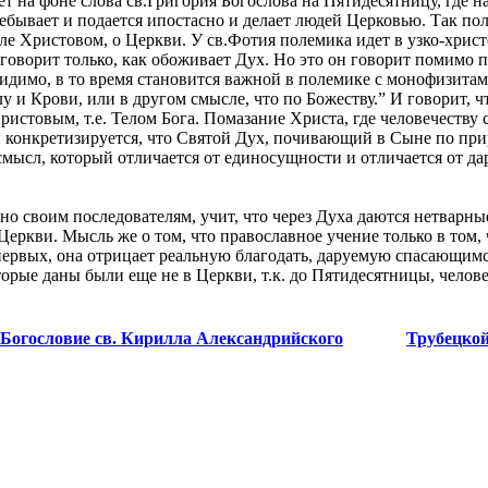
ет на фоне слова св.Григория Богослова на Пятидесятницу, где н
бывает и подается ипостасно и делает людей Церковью. Так полем
еле Христовом, о Церкви. У св.Фотия полемика идет в узко-хрис
 говорит только, как обоживает Дух. Но это он говорит помимо п
 видимо, в то время становится важной в полемике с монофизит
 и Крови, или в другом смысле, что по Божеству.” И говорит, что
истовым, т.е. Телом Бога. Помазание Христа, где человечеству 
ли конкретизируется, что Святой Дух, почивающий в Сыне по при
 смысл, который отличается от единосущности и отличается от д
 своим последователям, учит, что через Духа даются нетварны
Церкви. Мысль же о том, что православное учение только в том, 
-первых, она отрицает реальную благодать, даруемую спасающимс
оторые даны были еще не в Церкви, т.к. до Пятидесятницы, челов
 Богословие св. Кирилла Александрийского
Трубецкой