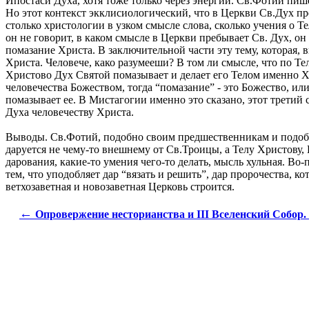
Ипостаси Духа, хотя тоже только через энергии. Св.Фотий пиш
Но этот контекст экклисиологический, что в Церкви Св.Дух пре
столько христологии в узком смысле слова, сколько учения о Т
он не говорит, в каком смысле в Церкви пребывает Св. Дух, он
помазание Христа. В заключительной части эту тему, которая,
Христа. Человече, како разумееши? В том ли смысле, что по Телу
Христово Дух Святой помазывает и делает его Телом именно Хр
человечества Божеством, тогда “помазание” - это Божество, и
помазывает ее. В Мистагогии именно это сказано, этот третий
Духа человечеству Христа.
Выводы. Св.Фотий, подобно своим предшественникам и подобно
даруется не чему-то внешнему от Св.Троицы, а Телу Христову, 
дарования, какие-то умения чего-то делать, мысль хульная. Во
тем, что уподобляет дар “вязать и решить”, дар пророчества, к
ветхозаветная и новозаветная Церковь строится.
←
Опровержение несторианства и ІІІ Вселенский Собор.