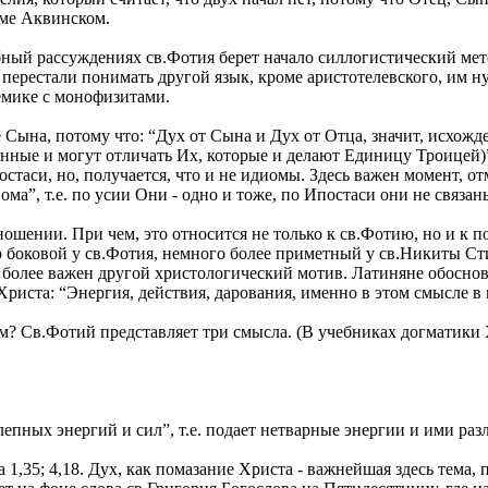
оме Аквинском.
бный рассуждениях св.Фотия берет начало силлогистический ме
, перестали понимать другой язык, кроме аристотелевского, им н
емике с монофизитами.
ына, потому что: “Дух от Сына и Дух от Отца, значит, исхождени
венные и могут отличать Их, которые и делают Единицу Троицей
постаси, но, получается, что и не идиомы. Здесь важен момент, 
ма”, т.е. по усии Они - одно и тоже, по Ипостаси они не связан
ении. При чем, это относится не только к св.Фотию, но и к по
 боковой у св.Фотия, немного более приметный у св.Никиты Стиф
Но более важен другой христологический мотив. Латиняне обосно
 Христа: “Энергия, действия, дарования, именно в этом смысле 
м? Св.Фотий представляет три смысла. (В учебниках догматики
епных энергий и сил”, т.е. подает нетварные энергии и ими ра
1,35; 4,18. Дух, как помазание Христа - важнейшая здесь тема, 