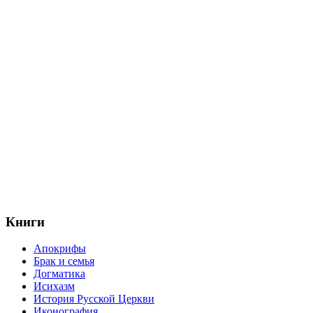
Книги
Апокрифы
Брак и семья
Догматика
Исихазм
История Русской Церкви
Иконография