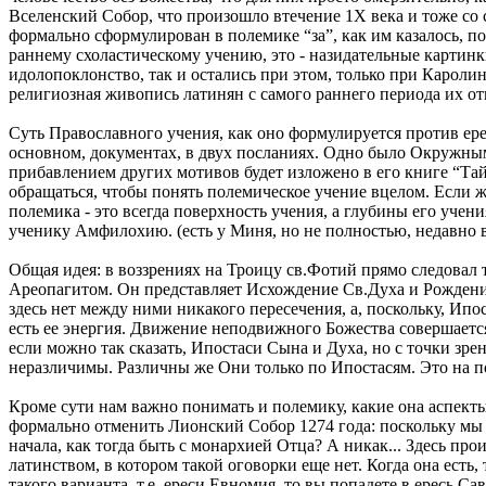
Вселенский Собор, что произошло втечение 1Х века и тоже со с
формально сформулирован в полемике “за”, как им казалось, п
раннему схоластическому учению, это - назидательные картинк
идолопоклонство, так и остались при этом, только при Каролин
религиозная живопись латинян с самого раннего периода их от
Суть Православного учения, как оно формулируется против ерес
основном, документах, в двух посланиях. Одно было Окружным
прибавлением других мотивов будет изложено в его книге “Тай
обращаться, чтобы понять полемическое учение вцелом. Если же
полемика - это всегда поверхность учения, а глубины его уче
ученику Амфилохию. (есть у Миня, но не полностью, недавно 
Общая идея: в воззрениях на Троицу св.Фотий прямо следовал
Ареопагитом. Он представляет Исхождение Св.Духа и Рождение
здесь нет между ними никакого пересечения, а, поскольку, Ип
есть ее энергия. Движение неподвижного Божества совершается
если можно так сказать, Ипостаси Сына и Духа, но с точки зр
неразличимы. Различны же Они только по Ипостасям. Это на пов
Кроме сути нам важно понимать и полемику, какие она аспекты
формально отменить Лионский Собор 1274 года: поскольку мы в
начала, как тогда быть с монархией Отца? А никак... Здесь про
латинством, в котором такой оговорки еще нет. Когда она есть,
такого варианта, т.е. ереси Евномия, то вы попадете в ересь С