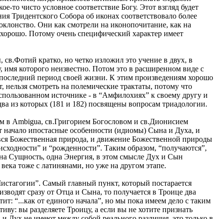
е-то чисто условное соответствие Богу. Этот взгляд будет
ния Тридентского Собора об иконах соответствовало более
оклонство. Они как смотрели на иконопочитание, как на
то хорошо. Потому очень специфический характер имеет
 св.Фотий кратко, но четко изложил это учение в двух, в
 имя которого неизвестно. Потом это в расширенном виде с
в последний период своей жизни. К этим произведениям хорошо
, нельзя смотреть на полемические трактаты, потому что
использованном источнике - в “Амфилохиях” к своему другу и
ва из которых (181 и 182) посвящены вопросам триадологии.
ом в Ambigua, св.Григорием Богословом и св.Дионисием
т начало ипостасные особенности (идиомы) Сына и Духа, и
о вся Божественная природа, и движение Божественной природы
“исходности” и “рожденности”. Таким образом, “получаются”,
дна Сущность, одна Энергия, в этом смысле Дух и Сын
века тоже с латинянами, но уже на другом этапе.
Мистагогии”. Самый главный пункт, который постарается
водят сразу от Отца и Сына, то получается в Троице два
т: “...как от единого начала”, но мы пока имеем дело с таким
тиву: вы разделяете Троицу, а если вы не хотите признать
ын и Дух не имеют между собой реального различия, это только в