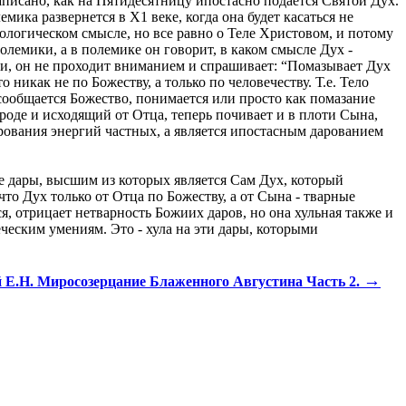
аписано, как на Пятидесятницу ипостасно подается Святой Дух.
ика развернется в Х1 веке, когда она будет касаться не
тологическом смысле, но все равно о Теле Христовом, и потому
олемики, а в полемике он говорит, в каком смысле Дух -
ами, он не проходит вниманием и спрашивает: “Помазывает Дух
 никак не по Божеству, а только по человечеству. Т.е. Тело
сообщается Божество, понимается или просто как помазание
роде и исходящий от Отца, теперь почивает и в плоти Сына,
арования энергий частных, а является ипостасным дарованием
е дары, высшим из которых является Сам Дух, который
что Дух только от Отца по Божеству, а от Сына - тварные
я, отрицает нетварность Божиих даров, но она хульная также и
еческим умениям. Это - хула на эти дары, которыми
→
 Е.Н. Миросозерцание Блаженного Августина Часть 2.