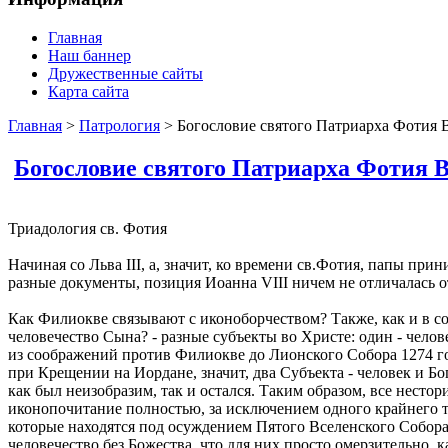
Главная
Наш баннер
Дружественные сайты
Карта сайта
Главная
>
Патрология
> Богословие святого Патриарха Фотия 
Богословие святого Патриарха Фотия 
Триадология св. Фотия
Начиная со Льва III, а, значит, ко времени св.Фотия, папы п
разные документы, позиция Иоанна VIII ничем не отличалась от
Как Филиокве связывают с иконоборчеством? Также, как и в со
человечество Сына? - разные субъекты во Христе: один - челов
из соображений против Филиокве до Лионского Собора 1274 года
при Крещении на Иордане, значит, два Субъекта - человек и Бо
как был неизобразим, так и остался. Таким образом, все несто
иконопочитание полностью, за исключением одного крайнего те
которые находятся под осуждением Пятого Вселенского Собора,
человечество без Божества, что для них просто омерзительно,