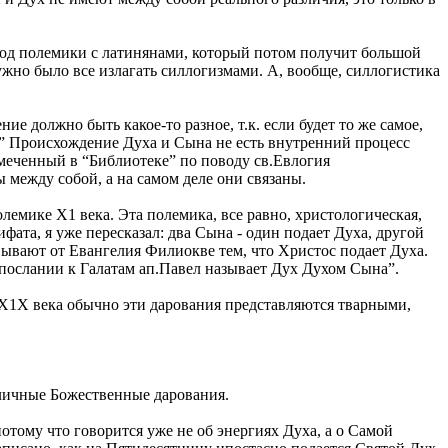
тод полемики с латинянами, который потом получит большой
ужно было все излагать силлогизмами. А, вообще, силлогистика
е должно быть какое-то разное, т.к. если будет то же самое,
)” Происхождение Духа и Сына не есть внутренний процесс
отмеченный в “Библиотеке” по поводу св.Евлогия
ы между собой, а на самом деле они связаны.
лемике Х1 века. Эта полемика, все равно, христологическая,
ата, я уже пересказал: два Сына - один подает Духа, другой
вывают от Евангелия Филиокве тем, что Христос подает Духа.
в послании к Галатам ап.Павел называет Дух Духом Сына”.
 Х1Х века обычно эти дарования представляются тварными,
зличные Божественные дарования.
потому что говорится уже не об энергиях Духа, а о Самой