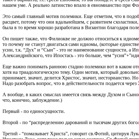
нашем уме. А реально латинство впало в евномианство при Ф
Это самый главный мотив полемики. Еще отметим, что в подо
расцвет, потому что они вдальнейшем, с развитием схоластики
была в то время хорошо разработана в Византии благодаря пол
Он пишет также, что Филиокве не должно относиться к идиоме С
то почему не станут двигаться сами идиомы, (которые единст
усии, т.к. “Дух” и “Сын” - это не наименование сущности, а И
Александрийского, что Ипостась - это больше, чем “усия”+”идио
Еще важно понимать раннюю стадию полемики вот в каком отнош
хотя на триадологическую тему. Один мотив, который довольно
принимает, значит, делится Христос, значит, несторианство. 
Надо разобрать вопрос, что в действительности подается через
А вообще, в каких смыслах имеется связь между Духом и Сыно
что, конечно, заблуждение.)
Первый - по единосущности.
Второй - по “распределению дарований и тысячам других богол
Третий - “помазывает Христа”, говорит св.Фотий, цитируя Лука 