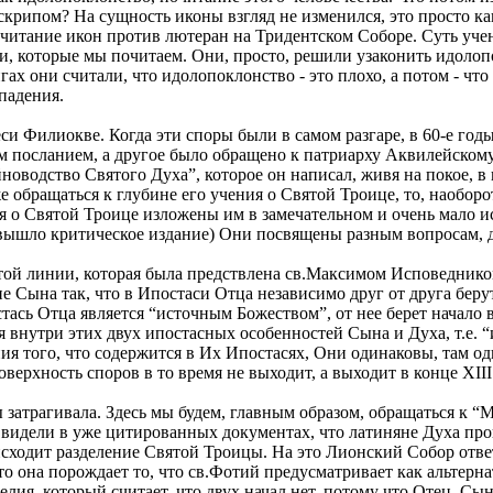
крипом? На сущность иконы взгляд не изменился, это просто како
очитание икон против лютеран на Тридентском Соборе. Суть уче
и, которые мы почитаем. Они, просто, решили узаконить идолоп
гах они считали, что идолопоклонство - это плохо, а потом - ч
падения.
и Филиокве. Когда эти споры были в самом разгаре, в 60-е годы,
 посланием, а другое было обращено к патриарху Аквилейскому,
новодство Святого Духа”, которое он написал, живя на покое, 
 обращаться к глубине его учения о Святой Троице, то, наоборот
ния о Святой Троице изложены им в замечательном и очень мало 
вышло критическое издание) Они посвящены разным вопросам, д
 той линии, которая была предствлена св.Максимом Исповедник
 Сына так, что в Ипостаси Отца независимо друг от друга беру
остась Отца является “источным Божеством”, от нее берет начал
 внутри этих двух ипостасных особенностей Сына и Духа, т.е. 
ения того, что содержится в Их Ипостасях, Они одинаковы, там о
ерхность споров в то время не выходит, а выходит в конце ХIII 
 затрагивала. Здесь мы будем, главным образом, обращаться к “
идели в уже цитированных документах, что латиняне Духа произ
исходит разделение Святой Троицы. На это Лионский Собор ответи
 то она порождает то, что св.Фотий предусматривает как альтерна
авелия, который считает, что двух начал нет, потому что Отец, С