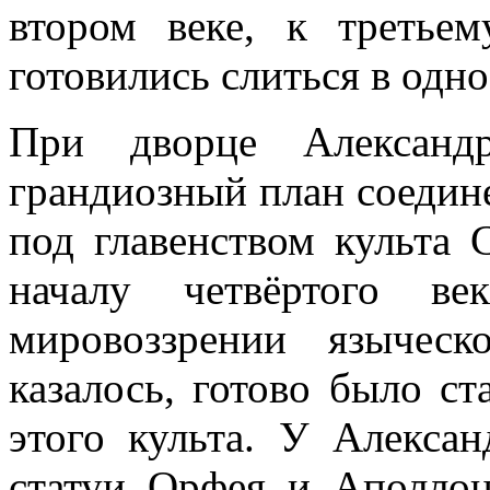
втором веке, к третье
готовились слиться в одно
При дворце Александ
грандиозный план соедине
под главенством культа 
началу четвёртого ве
мировоззрении языческ
казалось, готово было ст
этого культа. У Алекса
статуи Орфея и Аполлон