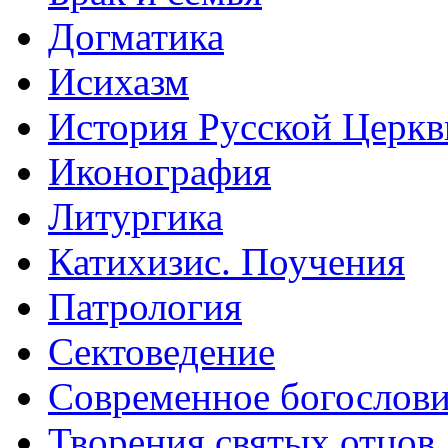
Догматика
Исихазм
История Русской Церкв
Иконография
Литургика
Катихизис. Поучения
Патрология
Сектоведение
Современное богослов
Творения святых отцов