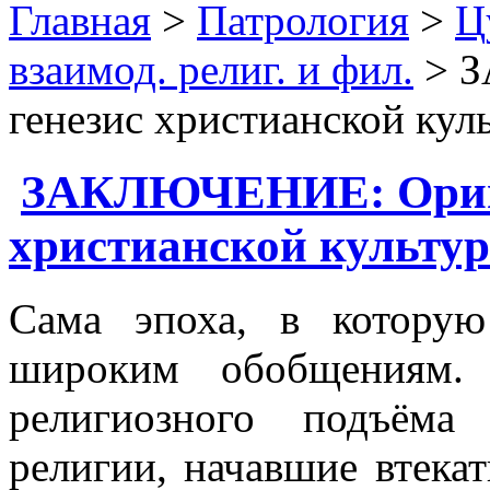
Главная
>
Патрология
>
Ц
взаимод. религ. и фил.
> З
генезис христианской кул
ЗАКЛЮЧЕНИЕ: Ориге
христианской культур
Сама эпоха, в котору
широким обобщениям.
религиозного подъёма
религии, начавшие втек