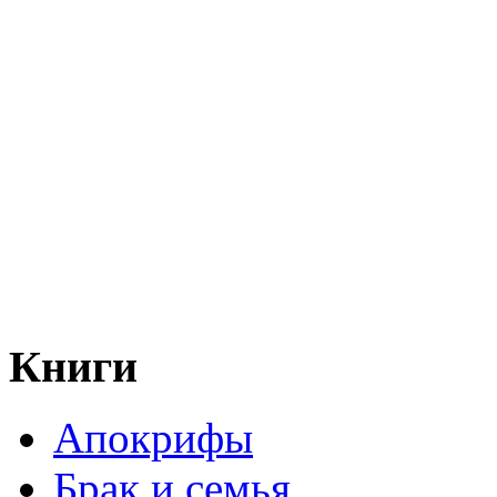
Книги
Апокрифы
Брак и семья