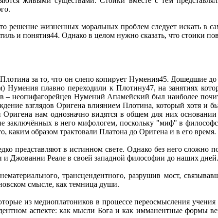
вляются живыми существами. Стоики вместе с тем представлял
го.
то решение жизненных моральных проблем следует искать в сам
тиль и понятия44. Однако в целом нужно сказать, что стоики пов
 Плотина за то, что он слепо копирует Нумения45. Дошедшие до
) Нумения плавно переходили к Плотину47, на занятиях котор
ков – неопифагорейцев Нумений Апамейский был наиболее почи
хождение взглядов Оригена влиянием Плотина, который хотя и 
и Оригена нам однозначно видятся в общем для них основании 
ие заключённых в него мифологем, поскольку "миф" в философ
о, каким образом трактовали Платона до Оригена и в его время.
дко представляют в истинном свете. Однако без него сложно по
 и Джованни Реале в своей западной философии до наших дней.
 нематериального, трансцендентного, разрушив мост, связыва
оновском смысле, как темница души.
екоторые из медиоплатоников в процессе переосмысления учения
ндентном аспекте: как мысли Бога и как имманентные формы в