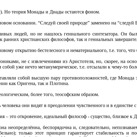
е). Но теория Монады и Диады остаются фоном.
новом основании. “Следуй своей природе” заменено на “следуй Б
ливых людей, но не нашлось гениального синтезатора. Он б
ак ранних христианских философов, так и гениальных завершит
ому открытию бестелесного и нематериального, т.е. того, что 
ониками, не с извлечениями из Аристотеля, но, скорее, на осн
собой уже нечто метанумерическое, т.е. отсылали к чему-то бол
тавляли собой высшую пару противоположностей, где Монада з
ии как Оригена, так и Плотина.
ологическим, более того, теософским образом.
 человека они видят в преодолении чувственного и в единстве с
 – это откровение, идеальный философ - существо, близкое к Д
на неопределённа, беспорядочна и, следовательно, непознаваем
бельно); только этот принцип гарантирует стабильность и п