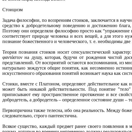
Стоицизм
Задача философии, по воззрениям стоиков, заключается в науч
средство к добродетельному поведению и достижению блага, 
Поэтому они определяли философию просто как “упражнение в д
соответствует природе человека и всех вещей, а для этого н
познание божественного и человеческого, т. е. необходимы две
Теория познания стоиков носит сенсуалистический характер:
φαντάστον на душу, которая, будучи от рождения чистой до
представлений. От восприятий остаются воспоминания, из мн
натурально зиждутся общие понятия, как несомненно истинн
искусственного образования понятий возникает наука как сис
Стоики, вместе с Платоном, определяют действительное как неч
может быть никакой действительности. Под понятие "тело"
приписывают ему пространственное протяжение и все свойств
добродетель, а добродетель – определенное состояние души – т
Первопричина также телесна, ибо она реальность. Между божес
следовательно, строго пантеистична.
Всякое существо, каждый предмет ранее своего появления в 
разума, которые во времени непременно должны реализоваться, 