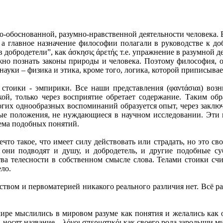
но-обоснованной, разумно-нравственной деятельности человека.
а главное назначение философии полагали в руководстве к до
обродетели”, как άσκησις άρετής т.е. упражнение в разумной де
ужно познать законы природы и человека. Поэтому философия, о
 науки – физика и этика, кроме того, логика, которой приписыва
 стоики - эмпирики. Все наши представления (φαντάσιαι) возн
ской, только через восприятие обретает содержание. Таким о
огих однообразных воспоминаний образуется опыт, через заключ
ые положения, не нуждающиеся в научном исследовании. Эти п
тема подобных понятий.
то такое, что имеет силу действовать или страдать, но это сво
 они подводят и душу, и добродетель, и другие подобные су
а телесности в собственном смысле слова. Телами стоики счита
ело.
твом и первоматерией никакого реального различия нет. Всё раз
мире мыслились в мировом разуме как понятия и желались как 
носят название – λόγοι σπερματικόι как своего рода зародыши м