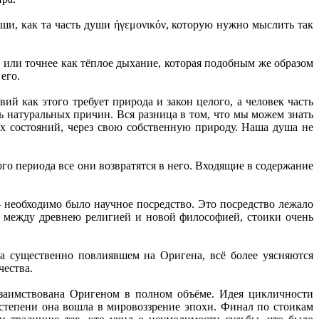
ши, как та часть души ήγεμονικόν, которую нужно мыслить так
, или точнее как тёплое дыхание, которая подобным же образом
его.
вий как этого требует природа и закон целого, а человек часть
ь натуральных причин. Вся разница в том, что мы можем знать
их состояний, через свою собственную природу. Наша душа не
го периода все они возвратятся в него. Входящие в содержание
 необходимо было научное посредство. Это посредство лежало
ст между древнею религией и новой философией, стоики очень
 существенно повлиявшем на Оригена, всё более уясняются
чества.
 заимствована Оригеном в полном объёме. Идея цикличности
степени она вошла в мировоззрение эпохи. Финал по стоикам