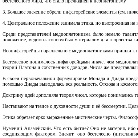
бестелесного мира, что стало прелюдией к неоплатонизму.
3. Большое значение обрели пифагорейские элементы (см. ниж
4. Центральное положение занимала этика, но выстроенная на 
Среди представителей медиоплатонизма было немало талант
положение, медиоплатонизм был материалом для творчества к
Неопифагорейцы параллельно с медиоплатониками пришли к нов
Бестелесное понималось пифагорейцами иначе, чем медиоплат
теорий Платона и собственных доводов. Числа же представляли 
В своей первоначальной формулировке Монада и Диада предс
помощью Диады выводилась вся реальность. Отсюда и космогон
Доктрину идей дополняла теория чисел, которые понимались те
Настаивают на тезисе о духовности души и её бессмертии. Цель
Этика обретает ярко выраженные мистические черты. Философия
Нумений Апамейский. Что есть бытие? Оно не материя, ибо о
соединяющим фактором. Значит, оно бестелесно (интеллиги