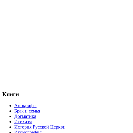
Книги
Апокрифы
Брак и семья
Догматика
Исихазм
История Русской Церкви
Иконография