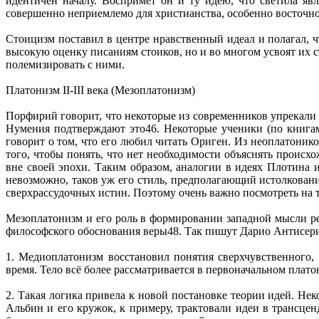
идентичен началу. Воспримет он и ту идею, что светила я
совершенно неприемлемо для христианства, особенно восточно
Стоицизм поставил в центре нравственный идеал и полагал, ч
высокую оценку писаниям стоиков, но и во многом усвоят их с
полемизировать с ними.
Платонизм II-III века (Мезоплатонизм)
Порфирий говорит, что некоторые из современников упрекали
Нумения подтверждают это46. Некоторые ученики (по книгам
говорит о том, что его любил читать Ориген. Из неоплатони
того, чтобы понять, что нет необходимости объяснять проис
вне своей эпохи. Таким образом, аналогии в идеях Плотина 
невозможно, таков уж его стиль, предполагающий истолкован
сверхрассудочных истин. Поэтому очень важно посмотреть на т
Мезоплатонизм и его роль в формировании западной мысли ре
философского обоснования веры48. Так пишут Дарио Антисери
1. Медиоплатонизм восстановил понятия сверхчувственного,
время. Тело всё более рассматривается в первоначальном плат
2. Такая логика привела к новой постановке теории идей. Н
Альбин и его кружок, к примеру, трактовали идеи в трансце