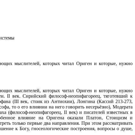
системы
ующих мыслителей, которых читал Ориген и которые, нужно
ующих мыслителей, которых читал Ориген и которые, нужно
и. II век. Сирийский философ-неопифагореец, тяготевший к
ана (III век, стоик из Антиохии), Лонгина (Кассий 213-273,
фа, то о его влиянии на него говорить несерьёзно), Модерата
ха (философ-неопифагореец, II век) и писателей известных в
собенное влияние на Оригена оказали Платон, Стоицизм и
реть только первые два направления. При этом рассматривать
шение к Богу, гносеологические построения, вопросы о душе,