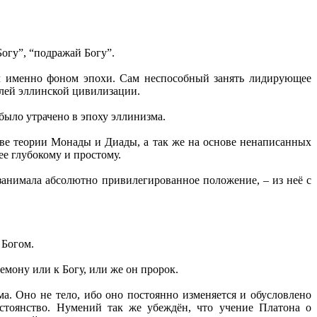
огу”, “подражай Богу”.
ыл именно фоном эпохи. Сам неспособный занять лидирующее
елей эллинской цивилизации.
было утрачено в эпоху эллинизма.
ове теории Монады и Диады, а так же на основе ненаписанных
ее глубокому и простому.
анимала абсолютно привилегированное положение, – из неё с
 Богом.
емону или к Богу, или же он пророк.
а. Оно не тело, ибо оно постоянно изменяется и обусловлено
остоянство. Нумений так же убеждён, что учение Платона о