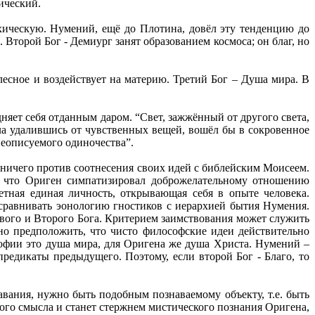
ический.
рхическую. Нумений, ещё до Плотина, довёл эту тенденцию до
 Второй Бог - Демиург занят образованием космоса; он благ, но
лесное и воздействует на материю. Третий Бог – Душа мира. В
няет себя отданным даром. “Свет, зажжённый от другого света,
ала удалившись от чувственных вещей, вошёл бы в сокровенное
 неописуемого одиночества”.
 ничего против соотнесения своих идей с библейским Моисеем.
, что Ориген симпатизировал доброжелательному отношению
тная единая личность, открывающая себя в опыте человека.
сравнивать эонологию гностиков с иерархией бытия Нумения.
вого и Второго Бога. Критерием заимствования может служить
о предположить, что чисто философские идеи действительно
софии это душа мира, для Оригена же душа Христа. Нумений –
редикаты предыдущего. Поэтому, если второй Бог - Благо, то
авания, нужно быть подобным познаваемому объекту, т.е. быть
ого смысла и станет стержнем мистического познания Оригена,