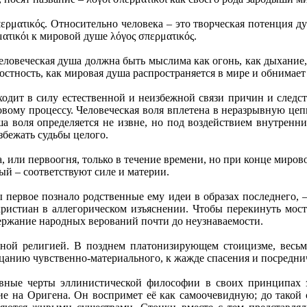
ρματικός. Относительно человека – это творческая потенция ду
τικόι к мировой душе λόγος σπερματικός.
человеческая душа должна быть мыслима как огонь, как дыхание
остность, как мировая душа распространяется в мире и обнимает 
сходит в силу естественной и неизбежной связи причин и следст
ровому процессу. Человеческая воля вплетена в неразрывную цеп
а воля определяется не извне, но под воздействием внутренн
збежать судьбы целого.
 или первоогня, только в течение времени, но при конце мирово
ый – соответствуют силе и материи.
 первое познало родственные ему идеи в образах последнего, –
 христиан в аллегорическом изъяснении. Чтобы перекинуть мо
ержание народных верований почти до неузнаваемости.
ой религией. В позднем платонизирующем стоицизме, весьма
цанию чувственно-материального, к жажде спасения и посредни
новные черты эллинистической философии в своих принципах
ие на Оригена. Он воспримет её как самоочевидную; до такой 