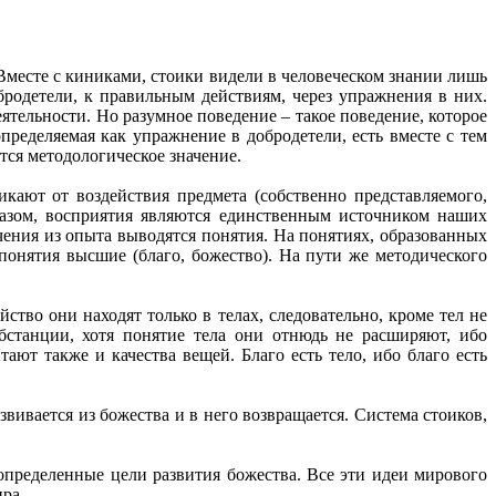
 Вместе с киниками, стоики видели в человеческом знании лишь
бродетели, к правильным действиям, через упражнения в них.
ятельности. Но разумное поведение – такое поведение, которое
пределяемая как упражнение в добродетели, есть вместе с тем
ется методологическое значение.
икают от воздействия предмета (собственно представляемого,
бразом, восприятия являются единственным источником наших
ения из опыта выводятся понятия. На понятиях, образованных
онятия высшие (благо, божество). На пути же методического
йство они находят только в телах, следовательно, кроме тел не
бстанции, хотя понятие тела они отнюдь не расширяют, ибо
ют также и качества вещей. Благо есть тело, ибо благо есть
вивается из божества и в него возвращается. Система стоиков,
определенные цели развития божества. Все эти идеи мирового
ира.