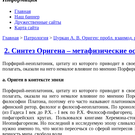
Главная
Наш баннер
Дружественные сайты
Карта сайта
Главная
>
Патрология
>
Цуркан А. В. Ориген: пробл. взаимод. 
2. Синтез Оригена – метафизические 
Порфирий-неоплатоник, цитату из которого приводит в сво
полагать, оказали на него немалое влияние по мнению Порфир
а. Ориген в контексте эпохи
Порфирий-неоплатоник, цитату из которого приводит в сво
полагать, оказали на него немалое влияние по мнению Пор
философии Платона, поэтому его часто называют платоником)
афинский ритор, филолог и философ-неоплатоник. По хронолог
(из Гадеса I век до Р.Х. - I век по Р.Х. Философ-пифагоре
пифагорейских кругах. Пользовался книгами Херемона-ст
Неопифагореизм. Но последний в исследуемую эпоху сливался
нужно именно то, что могло пересечься со сферой интересов
вечность мира, свобода воли…