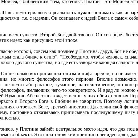
оисея, с библейским “тем, кто есмь”. Платон – это Моисей атт
I-III вв. нематериальную реальность нужно понимать как иера
остями, т.е. с идеями. Он совпадает с идеей Блага о самом себе.
ение всех существ. Второй Бог двойственен. Он созерцает бесте
 этих идеях как присущих этой эпохе.
сно которой, совсем как позднее у Плотина, даруя, Бог не обед
м самым стала ближе к огню”. “Необходимо, чтобы человек, снач
и любого другого существа, но где есть завораживающая сладость
 Он не только воспринял платонизм и пифагореизм, но не имеет
ния, но многих философов этого периода. Вполне возможно
не нечто абстрактное, туманное, пантеистическое, но конкре
 философов, желающих чего-то конкретного. И вряд ли можно 
ией Нумения. Абсолютно тождественны у них обоих понятия Пер
рвого и Второго Бога в Библии не говорится. Поэтому логичн
ениях о третьем Боге, третьей ипостаси. Для эллинской фило
ему, постоянно отказываясь приписывать последующему шагу п
олностью.
иков, у Плотина займёт центральное место идея, что для позн
аемого объекта. Этот платоновский принцип очевиден для здрав