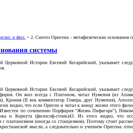
религ. и фил.
> 2. Синтез Оригена – метафизические основания 
основания системы
ей Церковной Истории Евсевий Кесарийский, указывает след
ия.
ей Церковной Истории Евсевий Кесарийский, указывает след
фирия. Он жил всегда с Платоном, читал Нумения (из Апаме
, Крония (II век комментатор Гомера, друг Нумения), Аполлоф
ии видно, что если Ориген и читал к концу жизни этого филосо
ец. Известен по сочинению Порфирия “Жизнь Пифагора”), Никома
оика и Корнута (философ-стоик)43. Из этого видно, что о
 с платонизмом (иногда со стоицизмом). Поэтому стоит рассмот
 христианской мысли, а следовательно и учением Оригена: отно