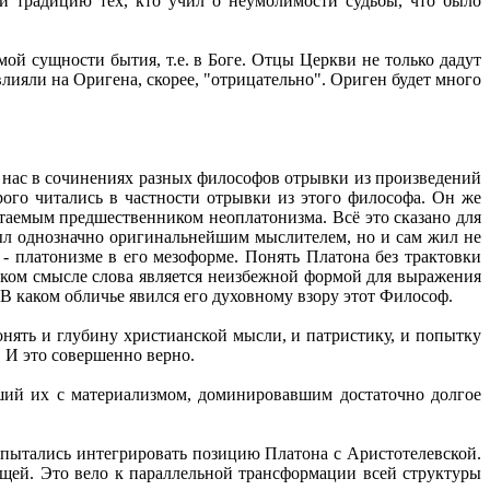
и традицию тех, кто учил о неумолимости судьбы, что было
ой сущности бытия, т.е. в Боге. Отцы Церкви не только дадут
лияли на Оригена, скорее, "отрицательно". Ориген будет много
 нас в сочинениях разных философов отрывки из произведений
ого читались в частности отрывки из этого философа. Он же
таемым предшественником неоплатонизма. Всё это сказано для
был однозначно оригинальнейшим мыслителем, но и сам жил не
- платонизме в его мезоформе. Понять Платона без трактовки
ском смысле слова является неизбежной формой для выражения
 В каком обличье явился его духовному взору этот Философ.
нять и глубину христианской мысли, и патристику, и попытку
 И это совершенно верно.
вший их с материализмом, доминировавшим достаточно долгое
 пытались интегрировать позицию Платона с Аристотелевской.
ещей. Это вело к параллельной трансформации всей структуры