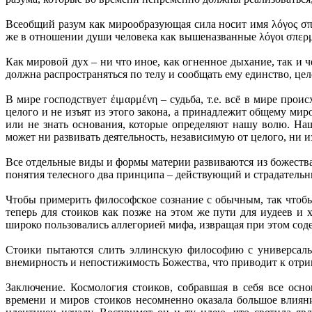
Всеобщий разум как мирообразующая сила носит имя λόγος σπε
же в отношении души человека как вышеназванные λόγοι σπερμα
Как мировой дух – ни что иное, как огненное дыхание, так и 
должна распространяться по телу и сообщать ему единство, цел
В мире господствует έιμαρμένη – судьба, т.е. всё в мире прои
целого и не изъят из этого закона, а принадлежит общему ми
или не знать основания, которые определяют нашу волю. Наш
может ни развивать деятельность, независимую от целого, ни и
Все отдельные виды и формы материи развиваются из божества,
понятия телесного два принципа – действующий и страдательн
Чтобы примерить философское сознание с обычным, так чтобы
теперь для стоиков как позже на этом же пути для иудеев и
широко пользовались аллегорией мифа, извращая при этом сод
Стоики пытаются слить эллинскую философию с универсальн
внемирность и непостижимость Божества, что приводит к отри
Заключение. Космология стоиков, собравшая в себя все ос
времени и миров стоиков несомненно оказала большое влиян