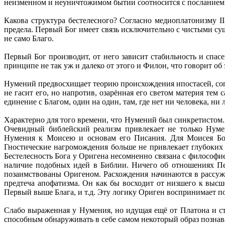
неизменном и неуничтожимом бытии соотносится с посланием М
Какова структура бестелесного? Согласно медиоплатонизму I
предела. Первый Бог имеет связь исключительно с чистыми сущн
не само Благо.
Первый Бог производит, от него зависит стабильность и спас
принципе не так уж и далеко от этого и Филон, что говорит об
Нумений предвосхищает теорию происхождения ипостасей, согла
не гасит его, но напротив, озарённая его светом материя те
единение с Благом, один на один, там, где нет ни человека, н
Характерно для того времени, что Нумений был синкретистом.
Очевидный библейский реализм привлекает не только Нуме
Нумения к Моисею и основам его Писания. Для Моисея Бог 
Гностические нагромождения больше не привлекает глубоких
Бестелесность Бога у Оригена несомненно связана с философ
наличие подобных идей в Библии. Ничего об отношениях Пе
позаимствованы Оригеном. Расхождения начинаются в рассужд
предтеча апофатизма. Он как бы восходит от низшего к высш
Первый выше Блага, и т.д. Эту логику Ориген воспринимает п
Слабо выраженная у Нумения, но идущая ещё от Платона и сто
способным обнаруживать в себе самом некоторый образ познав